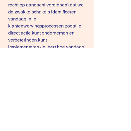
recht op aandacht verdienen).dat we 
de zwakke schakels identificeren 
vandaag in je 
klantenwervingsprocessen zodat je 
direct actie kunt ondernemen en 
verbeteringen kunt 
implementeren.Je leert hoe vandaag 
klanten beslissingen nemen en hoe 
je de spelregels verandert. De 
verkoper die de spelregels bepaalt 
wint ook de klant en kan de deal 
closen.
Nazorg
Binnen de 2 weken hebben 
we terug contact over de stappen die 
jij hebt gezet om bij te sturen en 
eventuele nieuwe uitdagingen aan 
te pakken.Je krijgt 1 uur online 