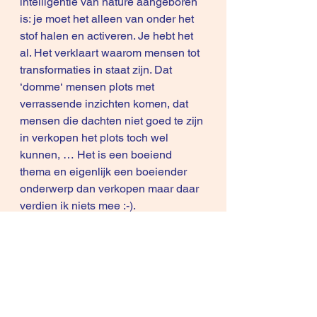
intelligentie van nature aangeboren 
is: je moet het alleen van onder het 
stof halen en activeren. Je hebt het 
al. Het verklaart waarom mensen tot 
transformaties in staat zijn. Dat 
‘domme‘ mensen plots met 
verrassende inzichten komen, dat 
mensen die dachten niet goed te zijn 
in verkopen het plots toch wel 
kunnen, … Het is een boeiend 
thema en eigenlijk een boeiender 
onderwerp dan verkopen maar daar 
verdien ik niets mee :-).
Samengevat op een andere manier:
 – Verkopen is een transformatie 
teweeg brengen bij je klant : van een 
mini-transformatie zoals een 
vernieuwde relatie, een andere 
manier van werken tot zelfs een co-