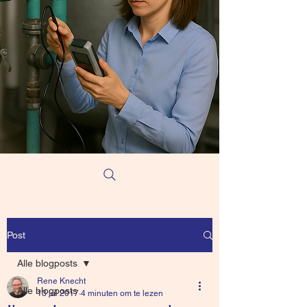
Post
Alle blogposts
Rene Knecht
Alle blogposts
13 jul 2017
4 minuten om te lezen