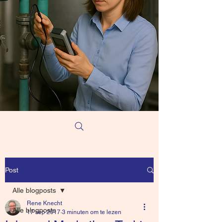
Post
Alle blogposts
Rene Knecht
Alle blogposts
17 sep 2017
3 minuten om te lezen