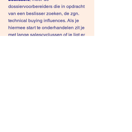
dossiervoorbereiders die in opdracht 
van een beslisser zoeken, de zgn. 
technical buying influences. Als je 
hiermee start te onderhandelen zit je 
met lange salescyclussen of je ligt er 
snel uit. 
Dat is dan ook de link met
Account 
Based Marketing
als
 GTM 
strategy
 (Go-To-Market)
Lees het 
volledige artikel
hier
.