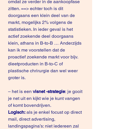
omdat ze verder in de aankoopfase 
zitten. ==> echter toch is dit 
doorgaans een klein deel van de 
markt, mogelijks 2% volgens de 
statistieken. In ieder geval is het 
actief zoekende deel doorgaans 
klein, athans in B-to-B … Anderzijds 
kan ik me voorstellen dat de 
proactief zoekende markt voor bijv. 
dieetproducten in B-to-C of 
plastische chrirurgie dan wel weer 
groter is.
– het is een 
visnet -strategie
: 
je gooit 
je net uit en kijkt wie je kunt vangen 
of komt bovendrijven.
Logisch:
 als je enkel focust op direct 
mail, direct advertising, 
landingspagina’s: niet iedereen zal 