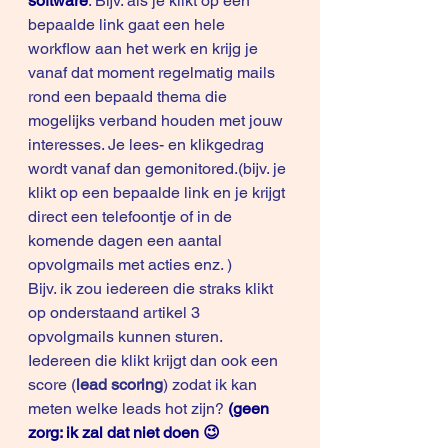
software
. Bijv. als je klikt op een 
bepaalde link gaat een hele 
workflow aan het werk en krijg je 
vanaf dat moment regelmatig mails 
rond een bepaald thema die 
mogelijks verband houden met jouw 
interesses. Je lees- en klikgedrag 
wordt vanaf dan gemonitored.(bijv. je 
klikt op een bepaalde link en je krijgt 
direct een telefoontje of in de 
komende dagen een aantal 
opvolgmails met acties enz. )
Bijv. ik zou iedereen die straks klikt 
op onderstaand artikel 3 
opvolgmails kunnen sturen. 
Iedereen die klikt krijgt dan ook een 
score (
lead scoring
) zodat ik kan 
meten welke leads hot zijn?
(geen 
zorg: ik zal dat niet doen 😉