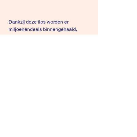
Dankzij deze tips worden er 
miljoenendeals binnengehaald, 
misschien toch de moeite waard?
Merkwaardig dat juist de 
bètawetenschappers (de zgn. left 
brainers) veel interesse hebben 
in deze materies? Hoe zou dat 
komen?
Zit er een logica achter? Les 
extrêmes se touchent.  
Copyright © 2011, 2015  René 
Knecht