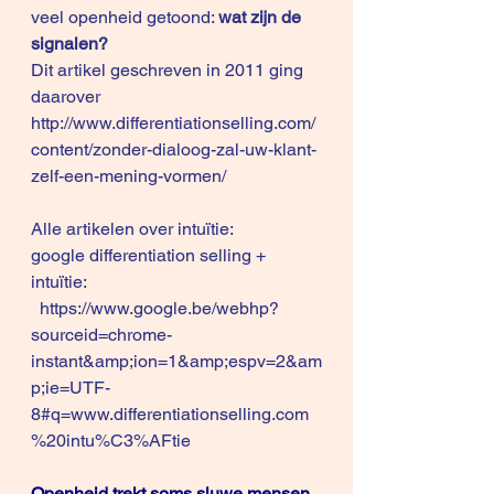
veel openheid getoond: 
wat zijn de 
signalen?
Dit artikel geschreven in 2011 ging 
daarover
http://www.differentiationselling.com/
content/zonder-dialoog-zal-uw-klant-
zelf-een-mening-vormen/
Alle artikelen over intuïtie: 
google differentiation selling + 
intuïtie: 
https://www.google.be/webhp?
sourceid=chrome-
instant&amp;ion=1&amp;espv=2&am
p;ie=UTF-
8#q=www.differentiationselling.com
%20intu%C3%AFtie
Openheid trekt soms sluwe mensen 