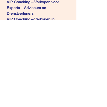
VIP Coaching – Verkopen voor 
Experts – Adviseurs en 
Dienstverleners
VIP Coaching – Verkopen in 
Concurrentiële markten
Fieldcoaching  
Copyright © 2011, 2016, 2018, 2021 
 René Knecht
artikels
Alles weergeven
Recente blogposts