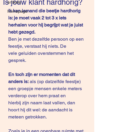
Is jouw klant hardhorig?
artikels
Ik ken iemand die beetje hardhorig 
homepage
is: je moet vaak 2 tot 3 x iets 
herhalen voor hij begrijpt wat je juist 
hebt gezegd.
Ben je met dezelfde persoon op een 
feestje, verstaat hij niets. De 
vele geluiden overstemmen het 
gesprek.
En toch zijn er momenten dat dit 
anders is:
 als (op datzelfde feestje) 
een groepje mensen enkele meters 
verderop over hem praat en 
hierbij zijn naam laat vallen, dan 
hoort hij dit wel: de aandacht is 
meteen getrokken.
Zoals je in een openbare ruimte met 