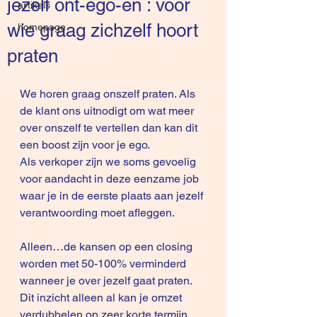
jezelf ont-ego-en : voor
artikels
wie graag zichzelf hoort
homepage
praten
We horen graag onszelf praten. Als 
de klant ons uitnodigt om wat meer 
over onszelf te vertellen dan kan dit 
een boost zijn voor je ego.
Als verkoper zijn we soms gevoelig 
voor aandacht in deze eenzame job 
waar je in de eerste plaats aan jezelf 
verantwoording moet afleggen.
Alleen…de kansen op een closing 
worden met 50-100% verminderd 
wanneer je over jezelf gaat praten.
Dit inzicht alleen al kan je omzet 
verdubbelen op zeer korte termijn. 