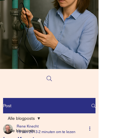
Post
Alle blogposts
Rene Knecht
Alle blogposts
19 nov 2013
2 minuten om te lezen