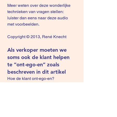
Meer weten over deze wonderlijke 
technieken van vragen stellen: 
luister dan eens naar deze 
audio 
met voorbeelden.
Copyright © 2013, René Knecht
Als verkoper moeten we 
soms ook de klant helpen 
te “ont-ego-en” zoals 
beschreven in dit 
artikel
Hoe de klant ont-ego-en?
Turboseminars : 1 uur of 2 
uur 
Ontdek verkooptips die je niet zult 
terugvinden in de bestaande 