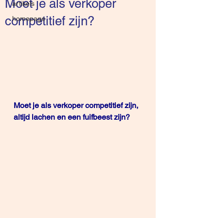
Moet je als verkoper
artikels
competitief zijn?
homepage
Moet je als verkoper competitief zijn, 
altijd lachen en een fuifbeest zijn?