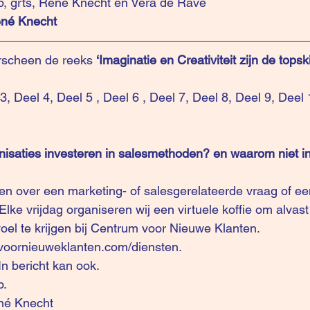
p, grts, Rene Knecht en Vera de Rave 
ené Knecht
scheen de reeks 
‘Imaginatie en Creativiteit zijn de topsk
 3
, 
Deel 4
, 
Deel 5
 ,
 Deel 6
 , 
Deel 7
, 
Deel 8
, 
Deel 9
, 
Deel 
isaties investeren in salesmethoden? en waarom niet in 
ren over een marketing- of salesgerelateerde vraag of ee
Elke vrijdag organiseren wij een virtuele koffie om alvast
el te krijgen bij Centrum voor Nieuwe Klanten. 
voornieuweklanten.com/diensten.
n bericht kan ook. 
. 
né Knecht