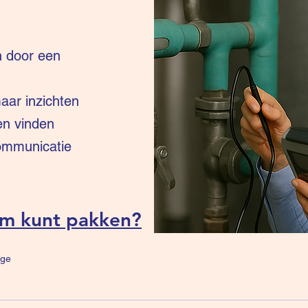
n door een
ar inzichten
en vinden
communicatie
um kunt pakken?
ge