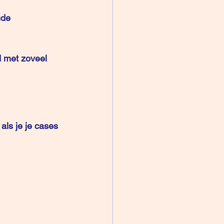
nde 
 met zoveel 
ls je je cases 