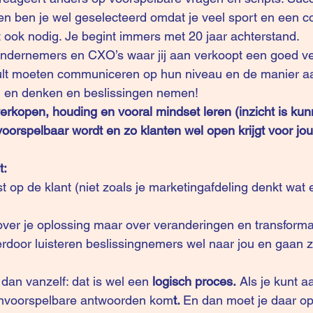
en ben je wel geselecteerd omdat je veel sport en een c
 ook nodig. Je begint immers met 20 jaar achterstand. 
ondernemers en CXO’s waar jij aan verkoopt een goed v
 zult moeten communiceren op hun niveau en de manier a
en en denken en beslissingen nemen! 
verkopen, houding en vooral mindset leren (inzicht is k
voorspelbaar wordt en zo klanten wel open krijgt voor jo
t:
t op de klant (niet zoals je marketingafdeling denkt wat 
 over je oplossing maar over veranderingen en transformat
erdoor luisteren beslissingnemers wel naar jou en gaan zi
dan vanzelf: dat is wel een 
logisch proces.
 Als je kunt 
onvoorspelbare antwoorden kom
t. 
En dan moet je daar op