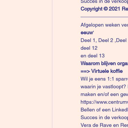
Succes in de verkoo
Copyright © 2021 R
Afgelopen weken ver
eeuw
‘  
Deel 1
, 
Deel 2
 ,
Deel
deel 12
en 
deel 13
Waarom blijven organ
==> Virtuele koffie
Wil je eens 1:1 spar
waarin je vastloopt? 
maken en/of een gevo
https://www.centrum
Bellen of een LinkedI
Succes in de verkoop
Vera de Rave en Re