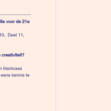
ills voor de 21e 
10
,  
Deel 11
, 
creativiteit?
n klantcase 
 eens kennis te 