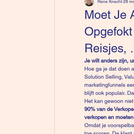
Rene Knecht
28 mr
Moet Je 
Opgefokt
Reisjes,
Je wilt anders zijn, 
Hoe ga je dat doen a
Solution Selling, Val
marketingfunnels een 
blijft ook populair. 
Het kan gewoon niet
90% van de Verkoper
verkopen en moeten 
Omdat je voorspelbaar
toe scoren. De klant