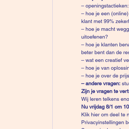
– openingstactieken:
– hoe je een (online)
klant met 99% zeker
– hoe je macht wegg
uitoefenen?
– hoe je klanten ben
beter bent dan de re
– wat een creatief v
– hoe je van oploss
– hoe je over de prij
– andere vragen:
 st
Zijn je vragen te ver
Wij leren telkens eno
Nu vrijdag 8/1 om 10
Klik hier om deel te
Privacyinstellingen b