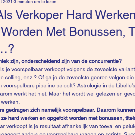
t 2021
3 minuten om te lezen
Als Verkoper Hard Werke
 Worden Met Bonussen, Ti
 …?
uniek zijn, onderscheidend zijn van de concurrentie?
ls je voorspelbaar verkoopt volgens de zoveelste varian
ue selling, enz.? Of ga je de zoveelste goeroe volgen die
voorspelbare pipeline belooft? Astrologie in de Libelle’s
Daarom werkt het niet. Maar het wordt wel gelezen en gevo
 werken. 
s gedragen zich namelijk voorspelbaar. Daarom kunnen 
ze hard werken en opgefokt worden met bonussen, titels
 verkoopt is je resultaat afhankelijk van toeval en geluk.
 reageert anders op voorspelbare vragen en scripts. Succ