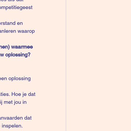
ompetitiegeest 
erstand en 
anleren waarop 
unnen) waarmee 
uw oplossing?
een oplossing 
ies. Hoe je dat 
j met jou in 
aanvaarden dat 
 inspelen. 