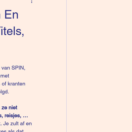
n En
tels,
t van SPIN, 
 met 
 of kranten 
lgd. 
ze niet 
, reisjes, …
 Je zult af en 
es als dat 