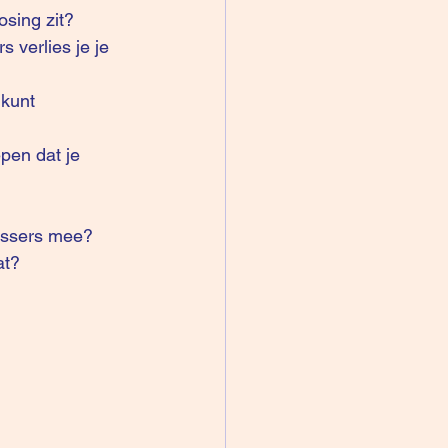
osing zit?
 verlies je je 
kunt 
pen dat je 
lissers mee?
at? 