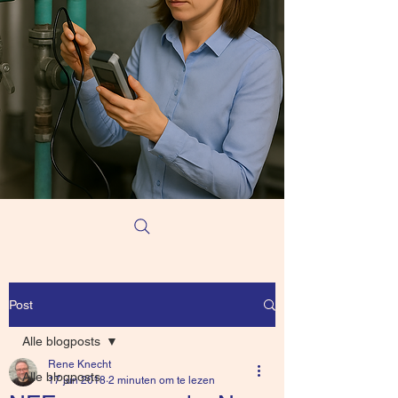
Post
Alle blogposts
Rene Knecht
Alle blogposts
17 jun 2018
2 minuten om te lezen