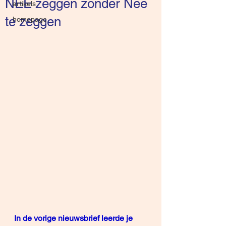
NEE zeggen zonder Nee
artikels
te zeggen
homepage
In de vorige
 nieuwsbrief
 leerde je 