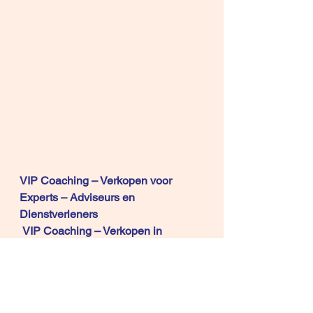
VIP Coaching – Verkopen voor 
Experts – Adviseurs en 
Dienstverleners
VIP Coaching – Verkopen in 
Concurrentiële markten 
Fieldcoaching  
Copyright © 2011, 2016, 2018  René 