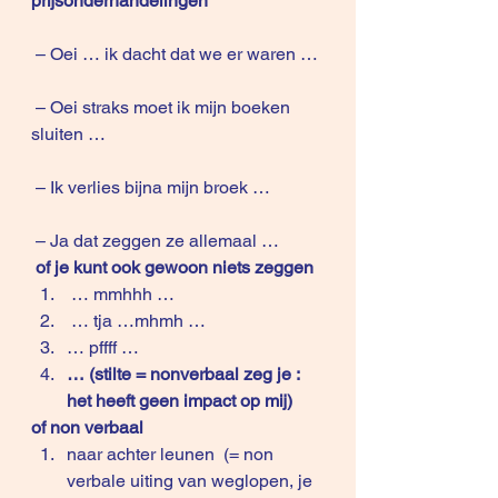
prijsonderhandelingen
 – Oei … ik dacht dat we er waren …
 – Oei straks moet ik mijn boeken 
sluiten …
 – Ik verlies bijna mijn broek …
 – Ja dat zeggen ze allemaal …
of je kunt ook gewoon niets zeggen
 … mmhhh …
 … tja …mhmh …
… pffff …
… (stilte = nonverbaal zeg je : 
het heeft geen impact op mij) 
of non verbaal
naar achter leunen  (= non 
verbale uiting van weglopen, je 