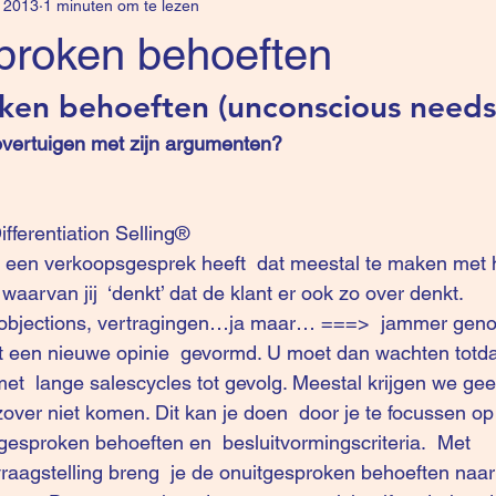
 2013
1 minuten om te lezen
proken behoeften
ken behoeften (unconscious needs
overtuigen met zijn argumenten?
ifferentiation Selling®
n een verkoopsgesprek heeft  dat meestal te maken met 
aarvan jij  ‘denkt’ dat de klant er ook zo over denkt.
ft een nieuwe opinie  gevormd. U moet dan wachten totdat
et  lange salescycles tot gevolg. Meestal krijgen we ge
zover niet komen. Dit kan je doen  door je te focussen op
gesproken behoeften en  besluitvormingscriteria.  Met 
raagstelling breng  je de onuitgesproken behoeften naa