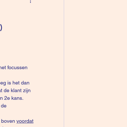
)
het focussen 
 de klant zijn 
en 2e kans.
 de 
r boven 
voordat