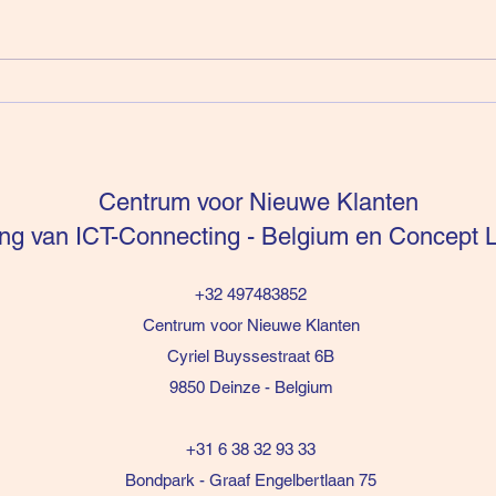
Intuïtie is niet te sturen (deel
Verko
16)
Ener
Centrum voor Nieuwe Klanten
g van ICT-Connecting - Belgium en Concept L
+32 497483852
Centrum voor Nieuwe Klanten
Cyriel Buyssestraat 6B
9850 Deinze - Belgium
+31 6 38 32 93 33
Bondpark - Graaf Engelbertlaan 75