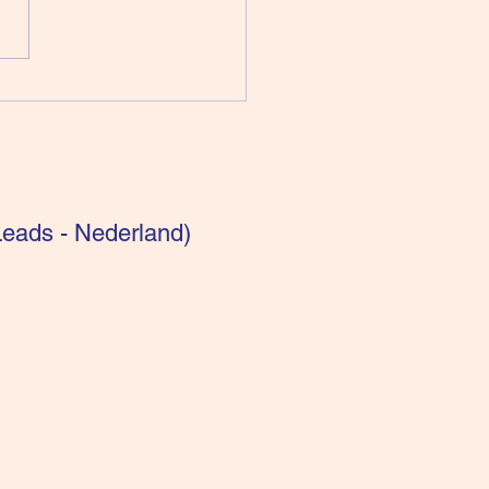
pen voor intuïtieven:
getisch bekeken
eads - Nederland)