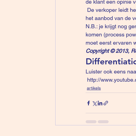
de klant een opinie 
 De verkoper leidt het proces zodanig dat dit eerst gebeurt  vooraleer er ook maar iets over 
het aanbod van de v
N.B.: je krijgt nog g
komen (process power
moet eerst ervaren wo
Copyright © 2013, R
Differentiati
Luister ook eens naar
http://www.youtub
artikels