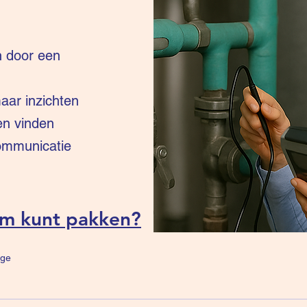
n door een
ar inzichten
en vinden
communicatie
um kunt pakken?
ge