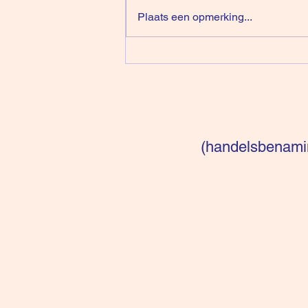
Plaats een opmerking...
De Illusie Van Klanten Dat Ze
Zelf Beslissen
(handelsbenamin