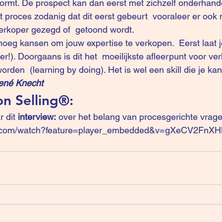
vormt. De prospect kan dan eerst met zichzelf onderhand
erkoper gezegd of  getoond wordt.
enoeg kansen om jouw expertise te verkopen.  Eerst laat j
!). Doorgaans is dit het  moeilijkste afleerpunt voor ver
rden  (learning by doing). Het is wel een skill die je kan
ené Knecht
on Selling®: 
 dit 
interview:
 over het belang van procesgerichte vrage
e.com/watch?feature=player_embedded&v=gXeCV2FnXH