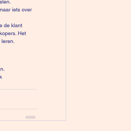
elen.
e de klant 
kopers. Het 
 leren.
n.
k