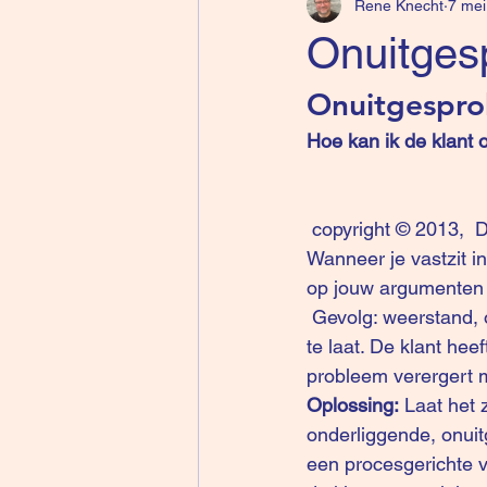
Rene Knecht
7 mei
Onuitges
Onuitgespro
Hoe kan ik de klant 
 copyright © 2013,  D
Wanneer je vastzit i
op jouw argumenten w
 Gevolg: weerstand, objections, vertragingen…ja maar… ===>  jammer genoeg is het dan 
te laat. De klant hee
probleem verergert m
Oplossing:
 Laat het 
onderliggende, onuit
een procesgerichte v