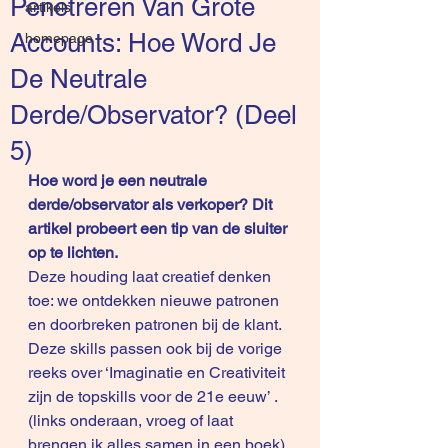
Penetreren Van Grote
artikels
Accounts: Hoe Word Je
homepage
De Neutrale
Derde/Observator? (Deel
5)
Hoe word je een neutrale 
derde/observator als verkoper? Dit 
artikel probeert een tip van de sluiter 
op te lichten.
Deze houding laat creatief denken 
toe: we ontdekken nieuwe patronen 
en doorbreken patronen bij de klant. 
Deze skills passen ook bij de vorige 
reeks over ‘Imaginatie en Creativiteit 
zijn de topskills voor de 21e eeuw’ . 
(links onderaan, vroeg of laat 
brengen ik alles samen in een boek)