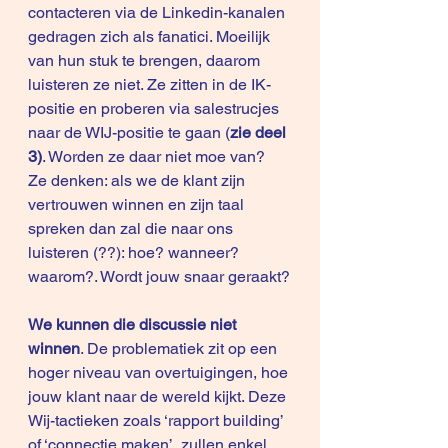
contacteren via de Linkedin-kanalen 
gedragen zich als fanatici. Moeilijk 
van hun stuk te brengen, daarom 
luisteren ze niet. Ze zitten in de IK-
positie en proberen via salestrucjes 
naar de WIJ-positie te gaan (
zie deel 
3
)
. Worden ze daar niet moe van?
Ze denken: als we de klant zijn 
vertrouwen winnen en zijn taal 
spreken dan zal die naar ons 
luisteren (??): hoe? wanneer? 
waarom?. Wordt jouw snaar geraakt?
We kunnen die discussie niet 
winnen
. De problematiek zit op een 
hoger niveau van overtuigingen, hoe 
jouw klant naar de wereld kijkt. Deze 
Wij-tactieken zoals ‘rapport building’ 
of ‘connectie maken’  zullen enkel 