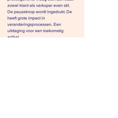
zowel klant als verkoper even stil. 
De pauzeknop wordt ingedrukt. De 
heeft grote impact in 
veranderingsprocessen. Een 
uitdaging voor een toekomstig 
artikel.
Ik geloof in paradoxen (ook weer 
overtuiging!), de basis van creatief 
denken: als creatief denker ben je in 
staat om te gaan met tegenstrijdige 
meningen en die beiden voor waar 
aan te zien. Je kan met deze 
tegenstrijdigheid om. Creativiteit is 
conflictmanagement. Je stelt je 
oordeel uit. In politieke discussies is 
dit niet mogelijk omdat men dan 
vastzit aan een overtuiging/visie. 