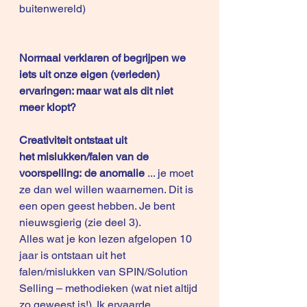
buitenwereld)
Normaal verklaren of begrijpen we 
iets uit onze eigen (verleden) 
ervaringen: maar wat als dit niet 
meer klopt?
Creativiteit ontstaat uit 
het mislukken/falen van de 
voorspelling: de anomalie
 ... je moet 
ze dan wel willen waarnemen. Dit is 
een open geest hebben. Je bent 
nieuwsgierig (zie 
deel 3
).
Alles wat je kon lezen afgelopen 10 
jaar is ontstaan uit het 
falen/mislukken van SPIN/Solution 
Selling – methodieken (wat niet altijd 
zo geweest is!). Ik ervaarde 