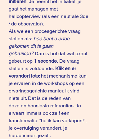
initiëren
. Je neemt het initiatief. je 
gaat het managen met 
helicopterview (als een neutrale 3de 
/ de observator). 
Als we een procesgerichte vraag 
stellen als: 
hoe bent u ertoe 
gekomen dit te gaan 
gebruiken?
 Dan is het dat wat exact 
gebeurt op 
1 seconde.
 De vraag 
stellen is voldoende. 
Klik en er 
verandert iets
: het mechanisme kun 
je ervaren in de workshops op een 
ervaringsgerichte manier. Ik vind 
niets uit. Dat is de reden van 
deze 
enthousiaste referenties
. Je 
ervaart immers ook zelf een 
transformatie: “hé ik kan verkopen!”, 
je overtuiging verandert. je 
herdefinieert jezelf. 