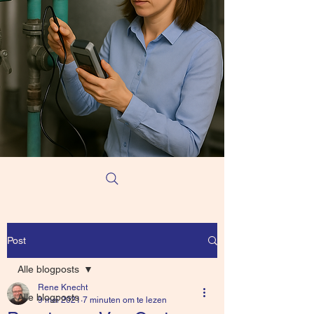
Post
Alle blogposts
Rene Knecht
Alle blogposts
9 mei 2021
7 minuten om te lezen