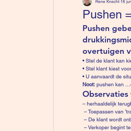
Rene Knecht
16 ju
Pushen =
Pushen gebe
drukkingsmid
overtuigen v
• Stel de klant kan 
• Stel klant kiest vo
• U aanvaardt de sit
Noot:
 pushen kan …o
Observaties
– herhaaldelijk teru
 – Toepassen van ’tr
 – De klant wordt on
 – Verkoper begint 