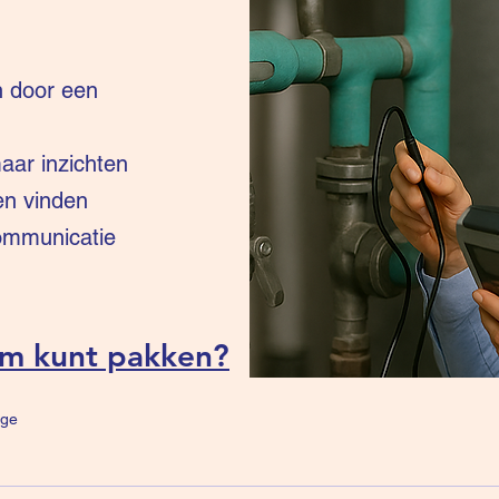
n door een
ar inzichten
en vinden
communicatie
um kunt pakken?
ge