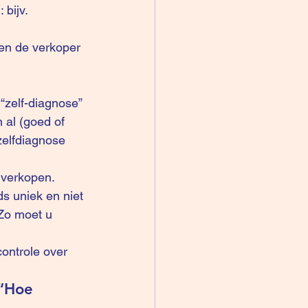
 en de verkoper 
 al (goed of 
zelfdiagnose 
 verkopen.
ds uniek en niet 
 Zo moet u 
“Hoe 