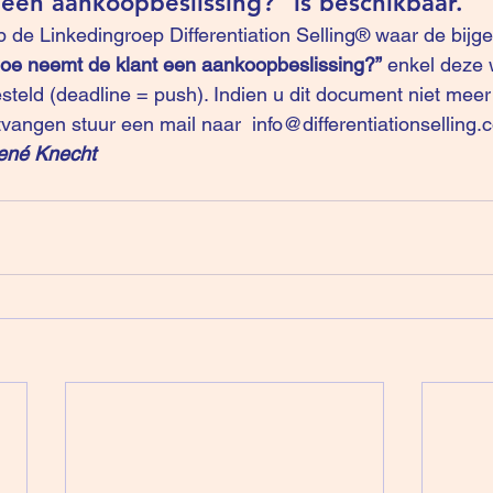
een aankoopbeslissing?” is beschikbaar.
op de Linkedingroep 
Differentiation Selling®
 waar de bijge
Hoe neemt de klant een aankoopbeslissing?”
 enkel deze 
steld (deadline = push). Indien u dit document niet meer
tvangen stuur een mail naar  
info@differentiationselling
ené Knecht