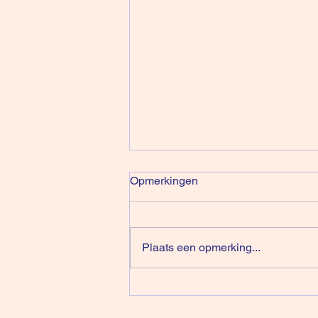
Opmerkingen
Plaats een opmerking...
De Illusie Van Klanten Dat Ze
Zelf Beslissen