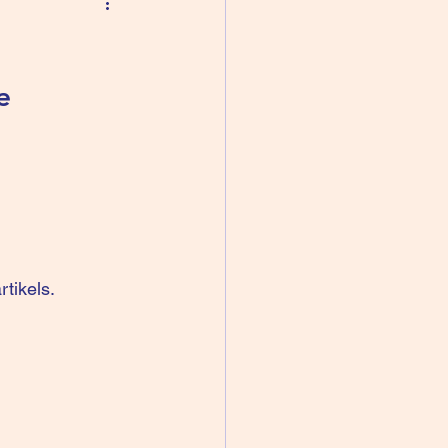
e 
rtikels
.