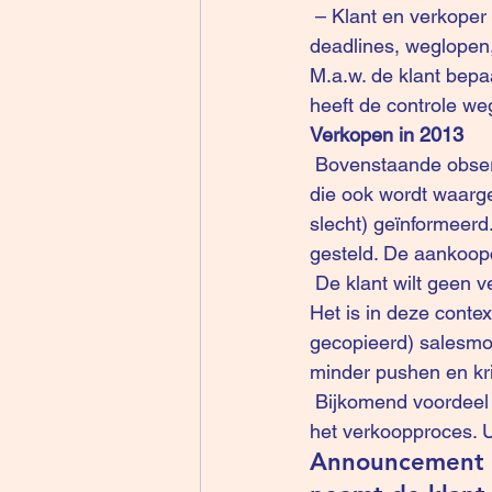
 – Klant en verkoper gebruiken tactieken om de machtsbalans te beïnvloeden: bijv. 
deadlines, weglopen
M.a.w. de klant bepa
heeft de controle w
Verkopen in 2013
 Bovenstaande observaties worden versterkt door de zogenaamde trend van “zelf-diagnose” 
die ook wordt waarge
slecht) geïnformeerd
gesteld. De aankoopcr
 De klant wilt geen
Het is in deze contex
gecopieerd) 
salesmo
minder pushen en krij
 Bijkomend voordeel : uw zelfvertrouwen krijgt een ‘boost’ want u krijgt meer controle over 
het verkoopproces. U 
Announcement f