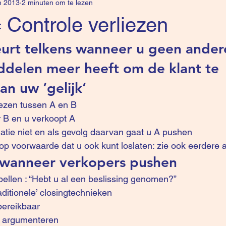
n 2013
2 minuten om te lezen
 Controle verliezen
urt telkens wanneer u geen ander
delen meer heeft om de klant te 
an uw ‘gelijk’
kiezen tussen A en B
or B en u verkoopt A
uatie niet en als gevolg daarvan gaat u A pushen
p voorwaarde dat u ook kunt loslaten: zie ook 
eerdere a
 wanneer verkopers pushen
gbellen : “Hebt u al een beslissing genomen?”
aditionele’ closingtechnieken 
bereikbaar
te argumenteren