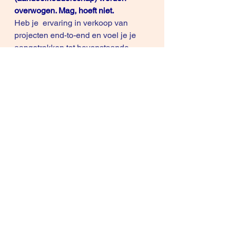
overwogen. Mag, hoeft niet.
Heb je  ervaring in verkoop van 
projecten end-to-end en voel je je 
aangetrokken tot bovenstaande 
uitdaging: stuur mail 
naar 
rene.knecht@ict-
connecting.com
artikels
Alles weergeven
Recente blogposts