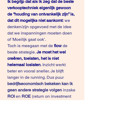
Ik begrijp dat als ik zeg dat de beste 
verkooptechniek eigenlijk gewoon 
de “houding van ontvankelijk zijn” is, 
dat dit mogelijks niet aankomt
:
 we 
denken/zijn opgevoed met de idee 
dat we inspanningen moeten doen 
of ‘Moeilijk gaat ook’.
Toch is meegaan met de
 flow
de 
beste strategie. 
Je moet het wel 
creëren, toelaten, het is niet 
helemaal loslaten
.
 Inzicht werkt 
beter en vooral sneller. Je blijft 
langer in de running. Dus puur 
bedrijfseconomisch bekeken kan ik 
geen andere strategie volgen 
inzake
ROI
 en 
ROE
 (return on investment 
en return on energy).
Wil je nog 10 andere tips ivm dit 