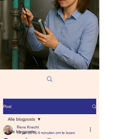
Post
Alle blogposts
Rene Knecht
Alle blogposts
10 jan 2016
4 minuten om te lezen