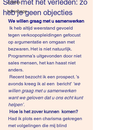
Start met het verleden: zo
artikels
heb je geen objecties
homepage
We willen graag met u samenwerken
 Ik heb altijd weerstand gevoeld 
tegen verkoopopleidingen gefocust 
op argumentatie en omgaan met 
bezwaren. Het is niet natuurlijk. 
Programma’s uitgevonden door niet 
sales mensen, het kan haast niet 
anders.
 Recent bezocht ik een prospect. ’s 
avonds kreeg ik al een  bericht’ 
‘we 
willen graag met u samenwerken 
want we geloven dat u ons echt kunt 
helpen’.
Hoe is het zover kunnen  komen?
Had ik plots een charisma gekregen 
met volgelingen die mij blind 