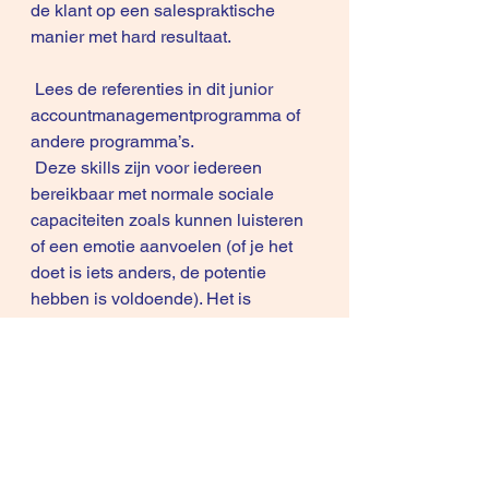
de klant op een salespraktische 
manier met hard resultaat. 
 Lees de referenties in dit 
junior 
accountmanagementprogramma
 of 
andere programma’s
.
 Deze skills zijn voor iedereen 
bereikbaar met normale sociale 
capaciteiten zoals kunnen luisteren 
of een emotie aanvoelen (of je het 
doet is iets anders, de potentie 
hebben is voldoende). Het is 
gebaseerd op inzicht, geen trucjes. 
Daarom pas je het toe.
 De tweede sessie start deze week 
met 
8 deelnemers
.Vanaf 
januari 
begint een 
nieuwe cyclus
.
Workshops – trajecten