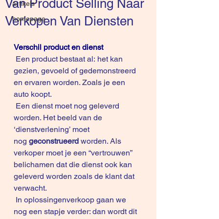
Van Product Selling Naar
artikels
Verkopen Van Diensten
homepage
Verschil product en dienst
 Een product bestaat al: het kan 
gezien, gevoeld of gedemonstreerd 
en ervaren worden. Zoals je een 
auto koopt. 
 Een dienst moet nog geleverd 
worden. Het beeld van de 
‘dienstverlening’ moet 
nog 
geconstrueerd 
worden. Als 
verkoper moet je een “vertrouwen” 
belichamen dat die dienst ook kan 
geleverd worden zoals de klant dat 
verwacht.
 In oplossingenverkoop gaan we 
nog een stapje verder: dan wordt dit 