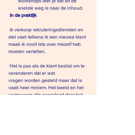
workshops leer je dat dit de 
snelste weg is naar de inhoud.
In de praktijk
 Ik verkoop rekruteringsdiensten en 
stel vast: telkens ik een nieuwe klant 
maak ik nooit iets over mezelf heb 
moeten vertellen. 
 Het is pas als de klant beslist om te 
veranderen dat er wat 
vragen worden gesteld maar dat is 
vaak heel miniem. Het beeld en het 
vertrouwen zijn gecreëerd door het 
salesproces.  Dat ik al sinds ’99 in 
het vak zit doet er niet toe:  dat ik al 
1500 salesmensen heb 
geïnterviewd waardoor ik deze 
artikels kan schrijven of .NET 