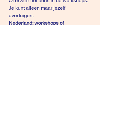
Of ervaar het eens in de workshops. 
Je kunt alleen maar jezelf 
overtuigen.
Nederland: 
workshops of 
interactieve presentaties
België: nieuwe data binnenkort.
grts, Rene Knecht
Copyright © 2010-2016, René 
Knecht
Differentiation Selling is Registered 
in US Patent and Trademark Office.