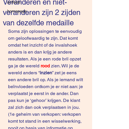
Veranderen en niet-
artikels
veranderen zijn 2 zijden
homepage
van dezelfde medaille
Soms zijn oplossingen te eenvoudig 
om geloofwaardig te zijn. Dat komt 
omdat het inzicht of de invalshoek 
anders is en dan krijg je andere 
resultaten. Als je een rode bril opzet 
ga je de wereld 
rood
zien. Wil je de 
wereld anders “
inzien
” zet je eens 
een andere bril op. Als je iemand wilt 
beïnvloeden ontkom je er niet aan: je 
verplaatst je eerst in de ander. Dan 
pas kun je ‘gehoor’ krijgen. De klant 
zal zich dan ook verplaatsen in jou. 
(1e geheim van verkopen: verkopen 
komt tot stand in een wisselwerking, 
nooit op basis van informatie op 