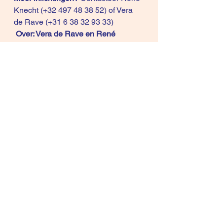
Knecht (+32 497 48 38 52) of Vera 
de Rave (+31 6 38 32 93 33)
Over: Vera de Rave en René 
Knecht.
ConceptLeads
 en 
Differentiat
ion Selling
 bundelen de krachten. 
Vera de Rave van ConceptLeads is 
al 25 jaar gespecialiseerd in 
leadgeneratie-strategieën voor IT-
bedrijven en René Knecht van 
Differentiation Selling is al jaren een 
sales mentor met een eigen kijk op 
sales.
Wij zijn beiden van mening dat om in 
gesprek te komen met leads en het 
proces om van leads klanten te 
maken een integrale aanpak nodig 
is tussen marketing en sales. De 