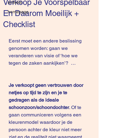
Verkoop Je Voorspelbaar
artikels
En Daarom Moeilijk +
homepage
Checklist
Eerst moet een andere beslissing 
genomen worden: gaan we 
veranderen van visie of ‘hoe we 
tegen de zaken aankijken’?  …
Je verkoopt geen vertrouwen door 
netjes op tijd te zijn en je te 
gedragen als de ideale 
schoonzoon/schoondochter
. Of te 
gaan communiceren volgens een 
kleurenmodel waardoor je de 
persoon achter de kleur niet meer 
ziet en de realiteit niet waarneemt 