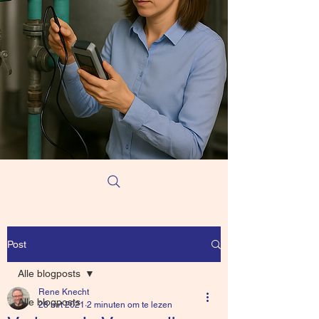
Post
Alle blogposts
Rene Knecht
Alle blogposts
28 mrt 2021
2 minuten om te lezen