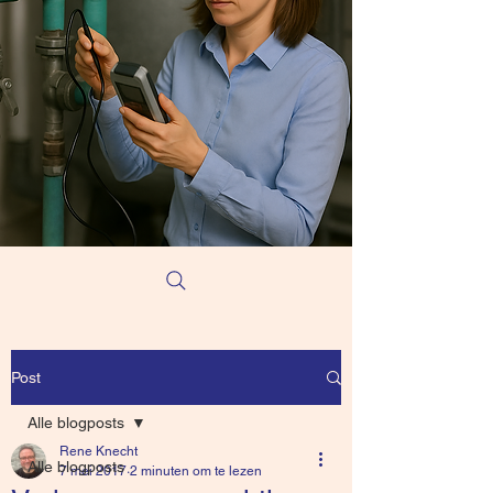
Post
Alle blogposts
Rene Knecht
Alle blogposts
7 mei 2017
2 minuten om te lezen