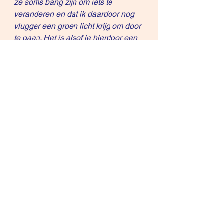
ze soms bang zijn om iets te 
veranderen en dat ik daardoor nog 
vlugger een groen licht krijg om door 
te gaan. Het is alsof je hierdoor een 
nog gevoeligere snaar raakt en ze 
dat met dank aanvaarden. Raar … Ik 
vond je uiteenzetting in elk geval 
verruimend! Waarvoor dank … Je 
gaat van mij een nog betere 
adviseur maken ( je weet ik hou niet 
zo van het woord verkoper).“
–
Saskia De Schampheleire
Copyright © 2010-2017, René 
Knecht
Differentiation Selling is Registered 
in US Patent and Trademark Office.