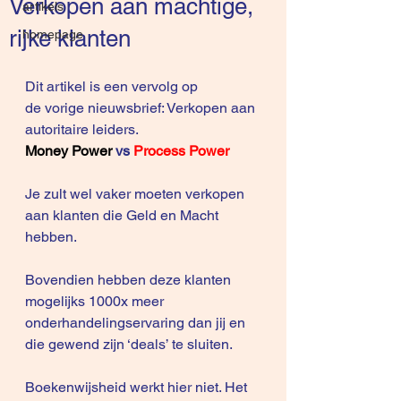
Verkopen aan machtige,
artikels
rijke klanten
homepage
Dit artikel is een vervolg op 
de vorige nieuwsbrief: 
Verkopen aan 
autoritaire leiders
.
Money Power 
vs 
Process Power
Je zult wel vaker moeten verkopen 
aan klanten die Geld en Macht 
hebben.
Bovendien hebben deze klanten 
mogelijks 1000x meer 
onderhandelingservaring dan jij en 
die gewend zijn ‘deals’ te sluiten.
Boekenwijsheid werkt hier niet. Het 