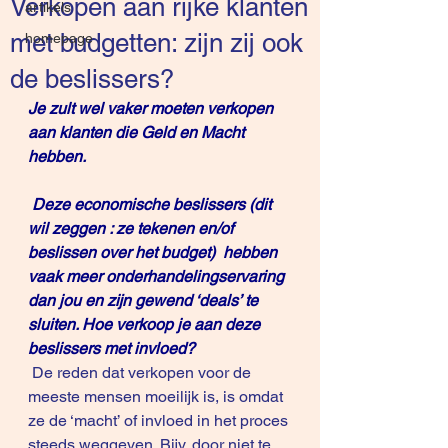
Verkopen aan rijke klanten
artikels
met budgetten: zijn zij ook
homepage
de beslissers?
Je zult wel vaker moeten verkopen 
aan klanten die Geld en Macht 
hebben.
 Deze economische beslissers (dit 
wil zeggen : ze tekenen en/of 
beslissen over het budget)  hebben 
vaak meer onderhandelingservaring 
dan jou en zijn gewend ‘deals’ te 
sluiten. Hoe verkoop je aan deze 
beslissers met invloed?
 De reden dat verkopen voor de 
meeste mensen moeilijk is, is omdat 
ze de ‘macht’ of invloed in het proces 
steeds weggeven. Bijv. door niet te 