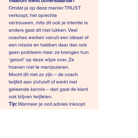
Waarom werkt bovenstaande?
Omdat je op deze manier TRUST 
verkoopt, het oprechte 
vertrouwen, mits dit ook je intentie is 
anders gaat dit niet lukken. Veel 
coaches werken vanuit een ideaal of 
een missie en hebben daar dan ook 
geen probleem mee: ze brengen hun 
‘geloof’ op deze wijze over. Ze 
hoeven niet te manipuleren.
Mocht dit niet zo zijn – de coach 
twijfelt aan zichzelf of werkt met 
geleende kennis – dan gaat de klant 
ook blijven twijfelen.
Tip:
 Wanneer je ooit advies inkoopt 
en je voelt enige druk om een 
bepaald proces te volgen: dan weet 
je dat er een verborgen agenda is 
vanuit de adviesverstrekker. Die druk 