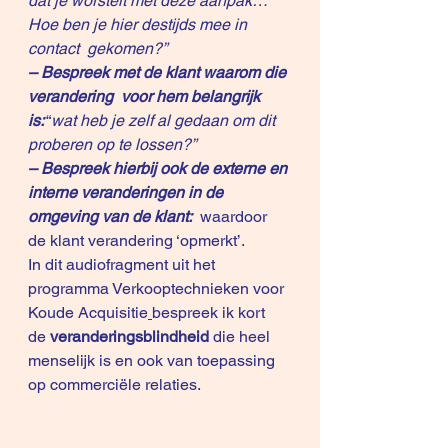
dat je worstelt met deze aanpak…
Hoe ben je hier destijds mee in 
contact  gekomen?”
– Bespreek met de klant waarom die 
verandering  voor hem belangrijk 
is:
 “
wat heb je zelf al gedaan om dit 
proberen op te lossen?”
– Bespreek hierbij ook de externe en 
interne veranderingen in de 
omgeving van de klant: 
 waardoor 
de klant verandering ‘opmerkt’.
In dit audiofragment uit het 
programma 
Verkooptechnieken voor 
Koude Acquisitie
bespreek ik kort 
de 
veranderingsblindheid
 die heel 
menselijk is en ook van toepassing 
op commerciële relaties.