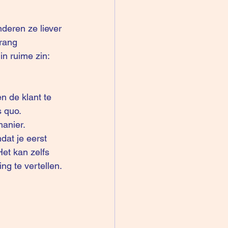
deren ze liever 
rang 
n ruime zin: 
n de klant te 
 quo. 
manier.
dat je eerst 
et kan zelfs 
g te vertellen. 