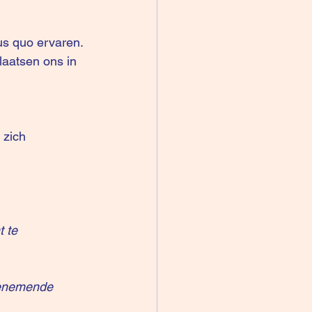
us quo ervaren. 
aatsen ons in 
 zich 
 te 
oenemende 