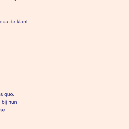
dus de klant 
s quo.
 bij hun 
ke 