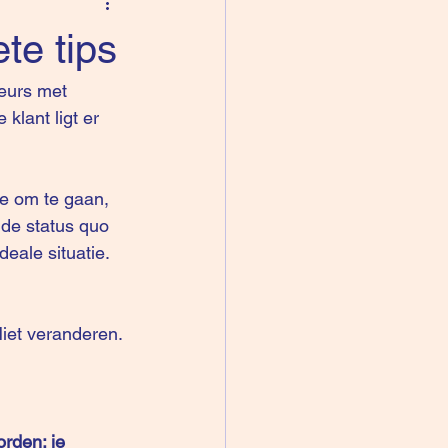
te tips
eurs met 
klant ligt er 
ie om te gaan, 
 de status quo 
eale situatie. 
Niet veranderen.
rden: je 