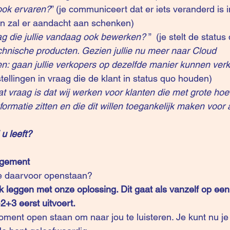
e ook ervaren?
” (je communiceert dat er iets veranderd is
ein zal er aandacht aan schenken)
aag die jullie vandaag ook bewerken?
 ”  (je stelt de statu
echnische producten. Gezien jullie nu meer naar Cloud 
n: gaan jullie verkopers op dezelfde manier kunnen ver
stellingen in vraag die de klant in status quo houden)
dat vraag is dat wij werken voor klanten die met grote ho
ormatie zitten en die dit willen toegankelijk maken voor 
 u leeft? 
agement 
ie daarvoor openstaan?
k leggen met onze oplossing. Dit gaat als vanzelf op een 
2+3 eerst uitvoert.
oment open staan om naar jou te luisteren. Je kunt nu je