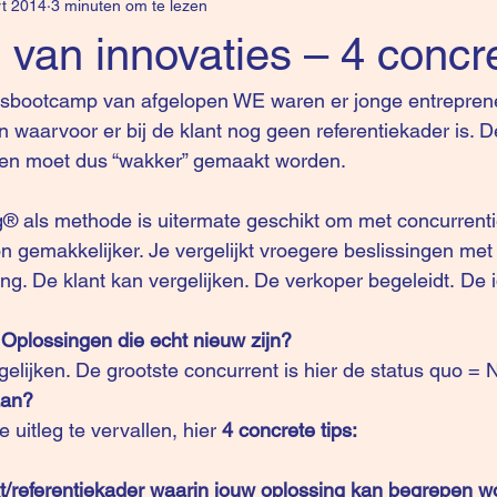
t 2014
3 minuten om te lezen
van innovaties – 4 concre
sbootcamp 
van afgelopen WE waren er jonge entrepren
 waarvoor er bij de klant nog geen referentiekader is. De 
 en moet dus “wakker” gemaakt worden.
ing® als methode is uitermate geschikt om met concurrent
 gemakkelijker. Je vergelijkt vroegere beslissingen met
g. De klant kan vergelijken. De verkoper begeleidt. De id
Oplossingen die echt nieuw zijn? 
gelijken. De grootste concurrent is hier de status quo = 
aan?
 uitleg te vervallen, hier 
4 concrete tips:  
t/referentiekader waarin jouw oplossing kan begrepen wo