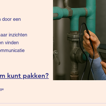
n door een
ar inzichten
en vinden
communicatie
um kunt pakken?
ge