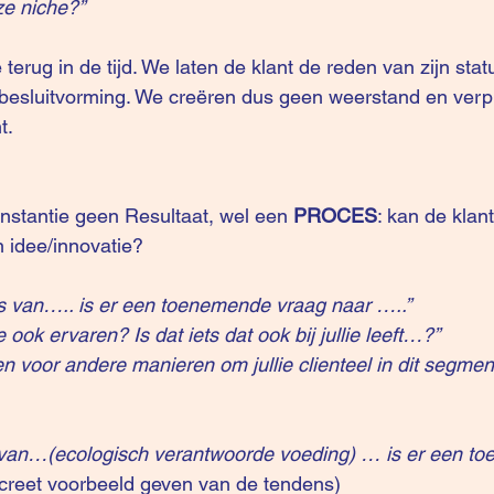
eze niche?”
terug in de tijd. We laten de klant de reden van zijn stat
besluitvorming. We creëren dus geen weerstand en verpl
t.
 instantie geen Resultaat, wel een
 PROCES
: kan de klant
n idee/innovatie?
 van….. is er een toenemende vraag naar …..”
ie ook ervaren? Is dat iets dat ook bij jullie leeft…?”
n voor andere manieren om jullie clienteel in dit segment
van…(ecologisch verantwoorde voeding) … is er een t
creet voorbeeld geven van de tendens) 