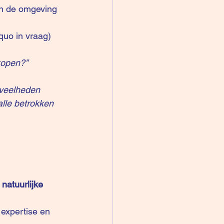
 in de omgeving 
s quo in vraag)
kopen?”
eveelheden 
alle betrokken 
natuurlijke 
 expertise en 