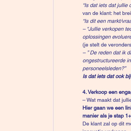
“Is dat iets dat julli
van de klant: het br
“Is dit een markt/vr
– “Jullie verkopen t
oplossingen evoluere
(je stelt de veronder
– ” De reden dat ik 
ongestructureerde inf
personeelsleden?” 
Is dat iets dat ook bij
4. Verkoop een eng
– Wat maakt dat jull
Hier gaan we een lin
manier als je stap 1+
De klant zal op dit m