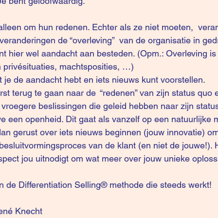
Je bent geloofwaardig.
lleen om hun redenen. Echter als ze niet moeten,  veran
 veranderingen de “overleving”  van de organisatie in ged
t hier wel aandacht aan besteden. (Opm.: Overleving is i
privésituaties, machtsposities, …)
t je de aandacht hebt en iets nieuws kunt voorstellen.
st terug te gaan naar de  “redenen” van zijn status quo e
 vroegere beslissingen die geleid hebben naar zijn status
 een openheid. Dit gaat als vanzelf op een natuurlijke 
dan gerust over iets nieuws beginnen (jouw innovatie) om
besluitvormingsproces van de klant (en niet de jouwe!). H
pect jou uitnodigt om wat meer over jouw unieke oplossin
n de Differentiation Selling® methode die steeds werkt! 
ené Knecht