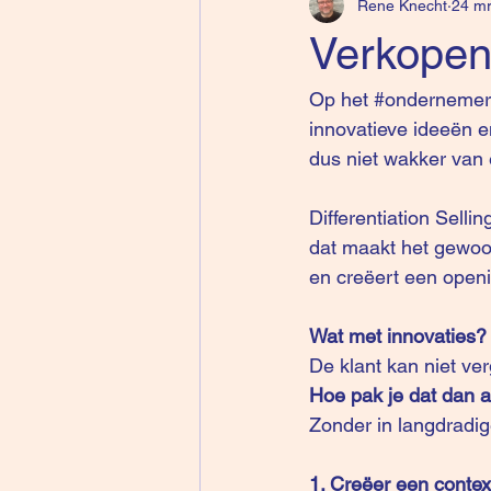
Rene Knecht
24 mr
Verkopen 
Op het #
ondernemer
innovatieve ideeën en
dus niet wakker van
Differentiation Sell
dat maakt het gewoon
en creëert een openin
Wat met innovaties? 
De klant kan niet ver
Hoe pak je dat dan 
Zonder in langdradige
1. Creëer een contex