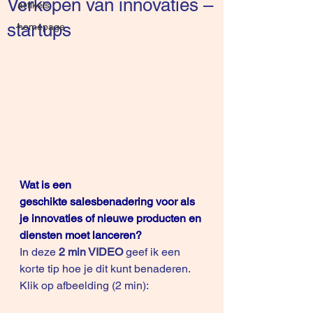
Verkopen van innovaties –
artikels
startups
homepage
Wat is een 
geschikte salesbenadering voor als 
je innovaties of nieuwe producten en 
diensten moet lanceren?
In deze 
2 min VIDEO 
geef ik een 
korte tip hoe je dit kunt benaderen. 
Klik op afbeelding (2 min):  