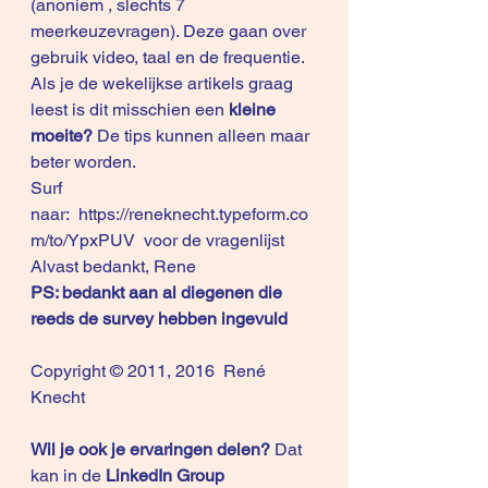
(anoniem , slechts 7 
meerkeuzevragen). Deze gaan over 
gebruik video, taal en de frequentie.
Als je de wekelijkse artikels graag 
leest is dit misschien een 
kleine 
moeite? 
De tips kunnen alleen maar 
beter worden. 
Surf 
naar:  
https://reneknecht.typeform.co
m/to/YpxPUV
  voor de vragenlijst
Alvast bedankt, Rene 
PS: bedankt aan al diegenen die 
reeds de survey hebben ingevuld
Copyright © 2011, 2016  René 
Knecht
Wil je ook je ervaringen delen?
 Dat 
kan in de 
LinkedIn Group 