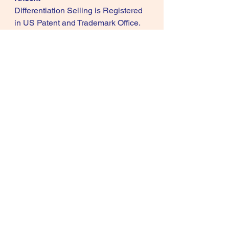
Differentiation Selling is Registered 
in US Patent and Trademark Office.
Differentiation Selling is Registered 
in The Benelux Office for Intellectual 
Property (BOIP)
artikels
Alles weergeven
Recente blogposts