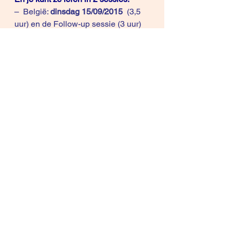
–  België: 
dinsdag 15/09/2015  
(3,5 
uur) en de Follow-up sessie (3 uur) 
 gaat door op  donderdag 
24/09/2015
 : driehoek Gent, 
Antwerpen, Brussel
– Nederland: 
dinsdag 22/09/15 
(3,5 
uur) en de Follow-Up sessie (3 uur) 
gaat door op donderdag 
1/10/15
 : 
driehoek Breda – Utrecht – 
Rotterdam
Meer 
info: 
http://www.differentiationselling.
com/verkopen-voor-experts-en-
dienstverleners/
Copyright © 2011, 2015  René 
Knecht