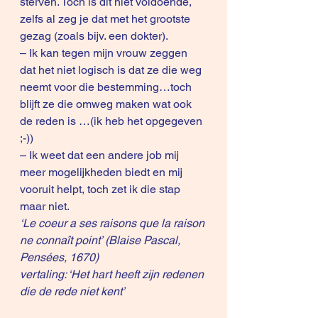
sterven. Toch is dit niet voldoende, 
zelfs al zeg je dat met het grootste 
gezag (zoals bijv. een dokter).
– Ik kan tegen mijn vrouw zeggen 
dat het niet logisch is dat ze die weg 
neemt voor die bestemming…toch 
blijft ze die omweg maken wat ook 
de reden is …(ik heb het opgegeven 
;-))
– Ik weet dat een andere job mij 
meer mogelijkheden biedt en mij 
vooruit helpt, toch zet ik die stap 
maar niet.
‘Le coeur a ses raisons que la raison 
ne connaît point’ (Blaise Pascal, 
Pensées, 1670) 
vertaling: ‘Het hart heeft zijn redenen 
die de rede niet kent’