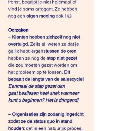
fronst, begrijpt je niet helemaal of 
vind je soms arrogant. Ze hebben 
nog een 
eigen mening
 ook ! 😉
Oorzaken
– 
Klanten hebben zichzelf nog niet 
overtuigd.
 Zelfs al  weten ze dat je 
gelijk hebt: ergens
tussen de oren
hebben ze nog de 
stap niet gezet
die zou moeten gezet worden om 
het probleem op te lossen.
 Dit 
bepaalt de lengte van de salescycle!
Eenmaal de stap gezet dan 
gaat beslissen heel snel: wanneer 
kunt u beginnen? Het is dringend!
– 
Organisaties zijn zodanig ingericht 
zodat ze de status quo in stand 
houden
: dat is een natuurlijk proces, 