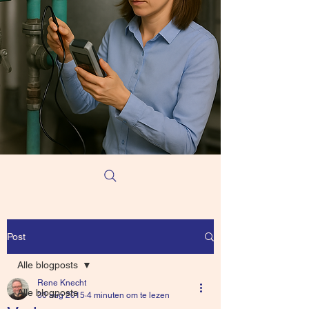
Post
Alle blogposts
Rene Knecht
Alle blogposts
30 aug 2015
4 minuten om te lezen