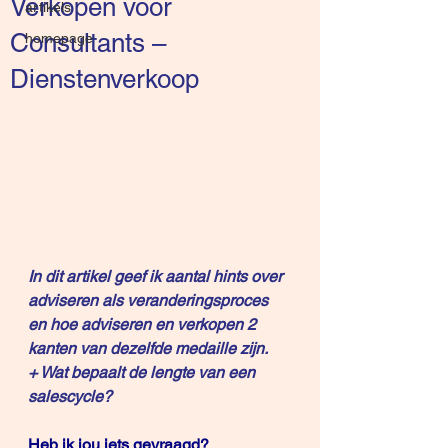
Verkopen voor
artikels
Consultants –
homepage
Dienstenverkoop
In dit artikel geef ik aantal hints over 
adviseren als veranderingsproces 
en hoe adviseren en verkopen 2 
kanten van dezelfde medaille zijn. 
+ Wat bepaalt de lengte van een 
salescycle?
Heb ik jou iets gevraagd?