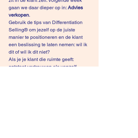
zit in de klant zelf. Volgende week 
gaan we daar dieper op in: 
Advies 
verkopen
.
Gebruik de tips van Differentiation 
Selling® om jezelf op de juiste 
manier te positioneren en de klant 
een beslissing te laten nemen: wil ik 
dit of wil ik dit niet?
Als je je klant die ruimte geeft: 
ontstaat vertrouwen als vanzelf.
Veel succes met de verkoop, Philip 
De Mol en René Knecht
=============================
===
Blijf ons volgen via de nieuwsbrief . 
Zo houden we contact. 
Inschrijven 
kan hier
.
Willen jullie hierover verder van 
gedachten wisselen : deel of lees 