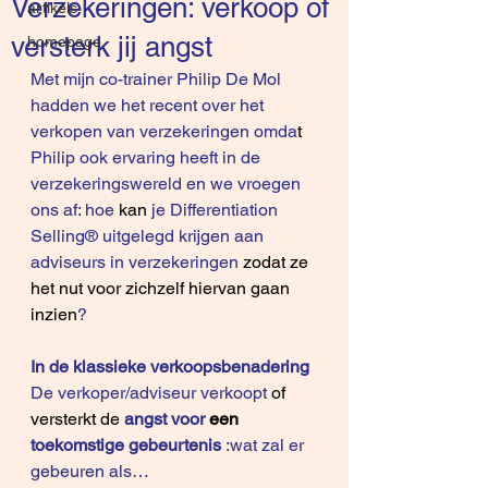
Verzekerin​gen: verkoop of
artikels
versterk jij angst
homepage
Met mijn co-trainer Philip De Mol 
hadden we het recent over het 
verkopen van verzekeringen omda
t
Philip ook ervaring heeft in de 
verzekeringswereld en we vroegen 
ons af: hoe 
kan
 je Differentiation 
Selling® uitgelegd krijgen aan 
adviseurs in verzekeringen 
zodat ze 
het nut voor zichzelf hiervan gaan 
inzien
?
In de klassieke verkoopsbenadering 
De verkoper/adviseur verkoopt 
of 
versterkt de
angst voor 
een
toekomstige gebeurtenis 
:wat zal er 
gebeuren als…