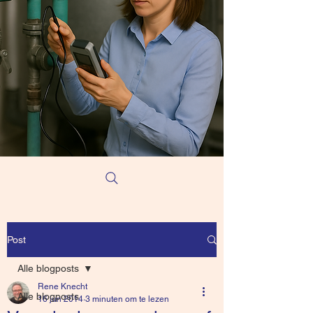
Post
Alle blogposts
Rene Knecht
Alle blogposts
16 jun 2014
3 minuten om te lezen