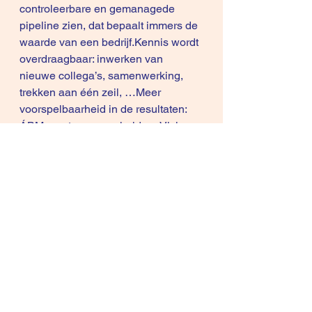
controleerbare en gemanagede 
pipeline zien, dat bepaalt immers de 
waarde van een bedrijf.Kennis wordt 
overdraagbaar: inwerken van 
nieuwe collega’s, samenwerking, 
trekken aan één zeil, …Meer 
voorspelbaarheid in de resultaten:
ÁBM zorgt voor een heldere Visie en 
Plan binnen je bedrijf.Het 
vervangt 
de Black box en 
onvoorspelbaarheid
 om aan nieuwe 
prospects te komen en hier klanten 
van te maken. Het geeft het 
management een koers en richting 
en 
meer voorspelbaarheid in 
resultaat
. Het Rendement uit 
bestaande marketing en 
salesactiviteiten wordt 
verhoogd. ABM kan gebruikt 