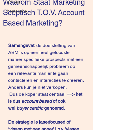
Waarom Staat Marketing
artikels
Sceptisch T.O.V. Account
homepage
Based Marketing?
Samengevat
: de doelstelling van 
ABM is op een heel gefocuste 
manier specifieke prospects met een 
gemeenschappelijk probleem op 
een relevante manier te gaan 
contacteren en interacties te creëren. 
Anders kun je niet verkopen.
 Dus de koper staat centraal 
==> het 
is dus 
account based
 of ook 
wel 
buyer centric
 genoemd.
De strategie is laserfocused of 
‘vissen met een speer’ i.p.v. ‘vissen 