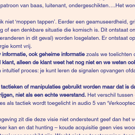
npatroon van baas, luitenant, ondergeschikten….Het wordt 
ik niet ‘moppen tappen’. Eerder een geamuseerdheid, gr
ng of een denkbare situatie die komisch is. Dit ontstaat 
eranderen in dit geval) worden losgelaten. Er ontstaat op
gie komt vrij.
 informatie, ook geheime informatie 
zoals we toelichten
l klant, alleen de klant weet het nog niet en we weten oo
intuïtief proces: je kunt leren de signalen opvangen ofda
tactieken of manipulaties gebruikt worden maar dat is d
ijgen, niet als een echte weerstand.
 Het verschil tussen 
s als tactiek wordt toegelicht in audio 5 van ‘
Verkooptec
geving zit die deze visie niet ondersteunt geef dan het 
ker kan en dat hunting – koude acquisitie geen vies woor