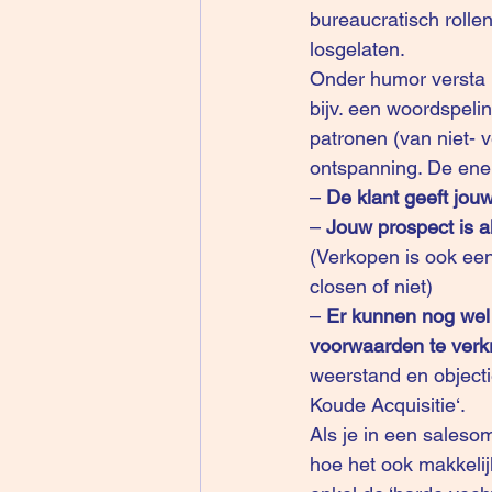
bureaucratisch rolle
losgelaten.
Onder humor versta 
bijv. een woordspeli
patronen (van niet- v
ontspanning. De ener
– 
De klant geeft jouw
– 
Jouw prospect is a
(Verkopen is ook een 
closen of niet) 
– 
Er kunnen nog wel 
voorwaarden te verkr
weerstand en objectie
Koude Acquisitie
‘. 
Als je in een salesom
hoe het ook makkelij