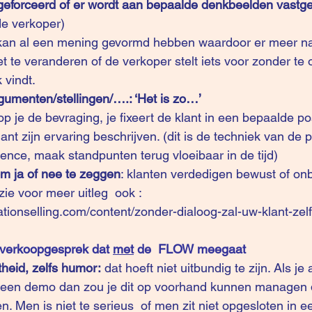
geforceerd of er wordt aan bepaalde denkbeelden vastg
de verkoper)
 kan al een mening gevormd hebben waardoor er meer n
t te veranderen of de verkoper stelt iets voor zonder te 
k vindt.
rgumenten/stellingen/….: ‘Het is zo…’
top je de bevraging, je fixeert de klant in een bepaalde pos
lant zijn ervaring beschrijven. (dit is de techniek van de 
ience, maak standpunten terug vloeibaar in de tijd) 
om ja of nee te zeggen
: klanten verdedigen bewust of on
zie voor meer uitleg  ook : 
iationselling.com/content/zonder-dialoog-zal-uw-klant-ze
verkoopgesprek dat 
met
 de  FLOW meegaat
heid, zelfs humor:
 dat hoeft niet uitbundig te zijn. Als j
ns een demo dan zou je dit op voorhand kunnen managen 
en. Men is niet te serieus  of men zit niet opgesloten in e