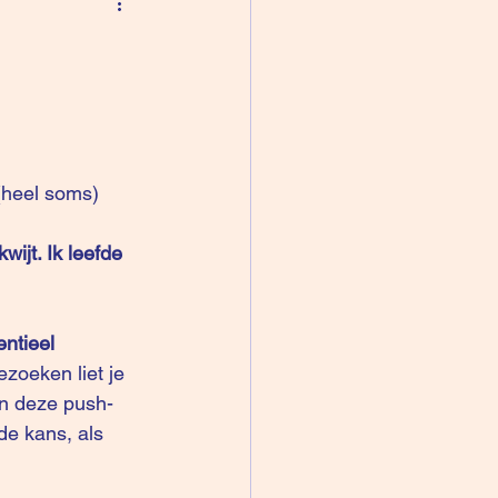
(heel soms) 
kwijt. Ik leefde 
entieel 
zoeken liet je 
In deze push-
e kans, als 