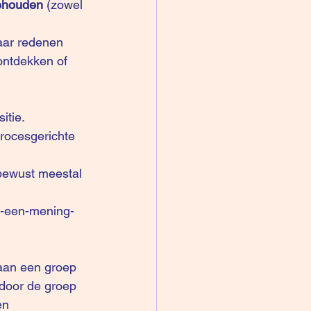
ehouden 
(zowel 
aar redenen 
ontdekken of 
itie.
procesgerichte 
bewust meestal 
lf-een-mening-
e aan een groep 
door de groep 
en 