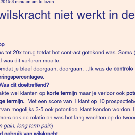
 2015
3 minuten om te lezen
lskracht niet werkt in de
op
ms tot 20x terug totdat het contract getekend was. Soms 
l was dit verloren moeite. 
omdat je bleef doorgaan, doorgaan….Ik was de 
controle 
oringspercentages.
Was dit doeltreffend? 
aakte wel klanten op 
korte termijn 
maar je verloor ook 
pot
e termijn. 
 Met een score van 1 klant op 10 prospectiebe
arvan mogelijks 3-5 ook potentieel klant konden worden. 
mers ook de relatie en was het lang wachten op de tweed
m gain, long term pain
)
d gebruik van wilskracht