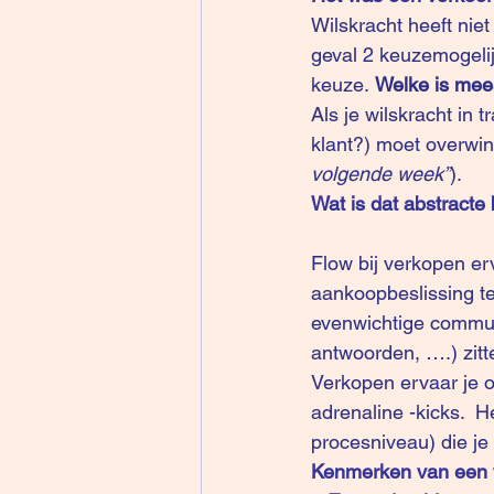
Wilskracht heeft nie
geval 2 keuzemogeli
keuze. 
Welke is mees
Als je wilskracht in 
klant?) moet overwinn
volgende week”
). 
Wat is dat abstract
Flow bij verkopen er
aankoopbeslissing te
evenwichtige commun
antwoorden, ….) zitte
Verkopen ervaar je o
adrenaline -kicks.  
procesniveau) die je
Kenmerken van een 