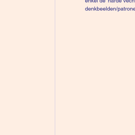
enkel de ‘harde vech
denkbeelden/patrone