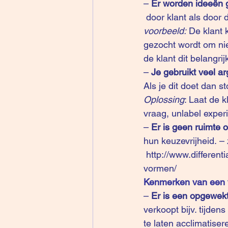
– 
Er worden ideeën 
 door klant als door 
voorbeeld:
 De klant
gezocht wordt om nie
de klant dit belangrij
– 
Je gebruikt veel a
Als je dit doet dan s
Oplossing
: Laat de k
vraag, unlabel exper
–
 Er is geen ruimte 
hun keuzevrijheid. – 
http://www.different
vormen/
Kenmerken van een 
– 
Er is een opgewekt
verkoopt bijv. tijde
te laten acclimatiser