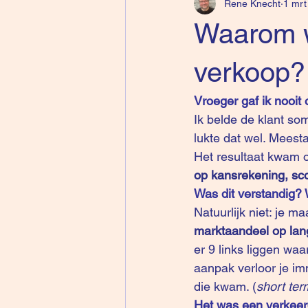
Rene Knecht
1 mrt
Waarom wi
verkoop?
Vroeger gaf ik nooit 
Ik belde de klant so
lukte dat wel. Meesta
Het resultaat kwam 
op kansrekening, sc
Was dit verstandig? 
Natuurlijk niet: je m
marktaandeel op lang
er 9 links liggen wa
aanpak verloor je im
die kwam. (
short ter
Het was een verkeer