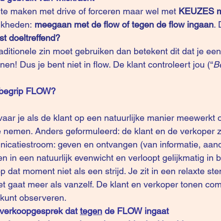
t te maken met drive of forceren maar wel met 
KEUZES 
jkheden: 
meegaan met de flow of tegen de flow ingaan
. 
t doeltreffend?
traditionele zin moet gebruiken dan betekent dit dat je ee
en! Dus je bent niet in flow. De klant controleert jou (“
Be
e begrip FLOW?
vaar je als de klant op een natuurlijke manier meewerkt
 nemen. Anders geformuleerd: de klant en de verkoper zi
icatiestroom: geven en ontvangen (van informatie, aand
n in een natuurlijk evenwicht en verloopt gelijkmatig in b
p dat moment niet als een strijd. Je zit in een relaxte s
Het gaat meer als vanzelf. De klant en verkoper tonen co
 kunt observeren. 
verkoopgesprek dat 
tegen
 de FLOW ingaat