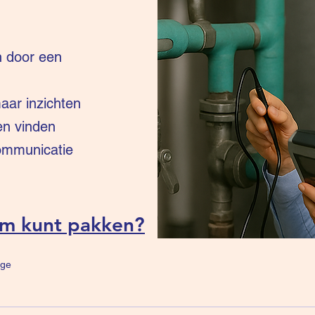
n door een
ar inzichten
en vinden
communicatie
um kunt pakken?
ge