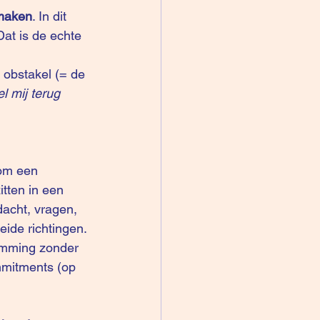
maken
. In dit 
Dat is de echte 
n obstakel (= de 
l mij terug 
 om een 
tten in een 
acht, vragen, 
eide richtingen.
temming zonder 
mmitments (op 