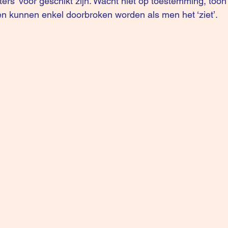
ters’ voor geschikt zijn. Wacht niet op toestemming, toon
n kunnen enkel doorbroken worden als men het ‘ziet’. 