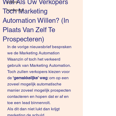
Wat Als Uw Verkopers
artikels
Toch Marketing
homepage
Automation Willen? (In
Plaats Van Zelf Te
Prospecteren)
In de vorige nieuwsbrief bespraken 
we de 
Marketing Automation 
Waanzin
 of toch het verkeerd 
gebruik van Marketing Automation. 
Toch zullen verkopers kiezen voor 
de
 ‘gemakkelijke’ weg
: om op een 
zoveel mogelijk automatische 
manier zoveel mogelijk prospecten 
contacteren en hopen dat er af en 
toe een lead binnenrolt.
Als dit dan niet lukt dan krijgt 
marketing de schuld … 