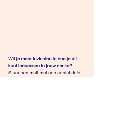
Wil je meer inzichten in hoe je dit 
kunt toepassen in jouw sector? 
Stuur een mail met een aantal data 
en tijdstippen voor een persoonlijke 
Teams Meeting. (30 min). Deze 
sessie is kosteloos. 
Succes in de verkoop, grts, Rene 
Knecht en Vera de Rave 
Copyright © 2021 René Knecht
Afgelopen weken verscheen de 