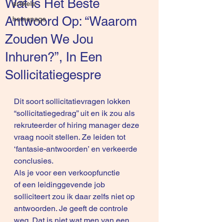
Wat Is Het Beste
artikels
Antwoord Op: “Waarom
homepage
Zouden We Jou
Inhuren?”, In Een
Sollicitatiegespre
Dit soort sollicitatievragen lokken 
“sollicitatiegedrag” uit en ik zou als 
rekruteerder of hiring manager deze 
vraag nooit stellen. Ze leiden tot 
‘fantasie-antwoorden’ en verkeerde 
conclusies.
Als je voor een verkoopfunctie 
of een leidinggevende job 
solliciteert zou ik daar zelfs niet op 
antwoorden. Je geeft de controle 
weg. Dat is niet wat men van een 