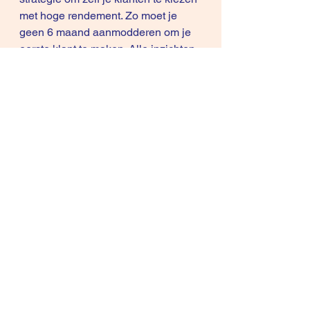
met hoge rendement. Zo moet je 
geen 6 maand aanmodderen om je 
eerste klant te maken. Alle inzichten 
komen daarin samen.
 grts,Rene
Copyright © 2010-2019, René 
Knecht
 Differentiation Selling is Registered 
in US Patent and Trademark Office.
 Differentiation Selling is Registered 
in The Benelux Office for Intellectual 
Property (BOIP)
artikels