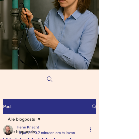
Post
Alle blogposts
Rene Knecht
Alle blogposts
19 jan 2020
2 minuten om te lezen