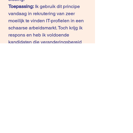
Toepassing:
 Ik gebruik dit principe 
vandaag in 
rekrutering
 van zeer 
moeilijk te vinden IT-profielen in een 
schaarse arbeidsmarkt. Toch krijg ik 
respons en heb ik voldoende 
kandidaten die veranderingsbereid 
(= gemotiveerd) zijn. 
Je kunt deze inzichten toepassen in 
verkopen, management, 
rekrutering
, 
coaching.
grts,Rene
Wil je leren ‘hoe’ je dit kunt 
toepassen op ondernemingsniveau?
Meer info over 
incompany-trajecten
Copyright © 2012 -2019, René 
Knecht