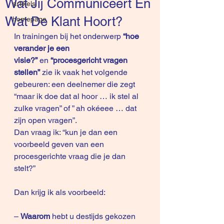
Wat Jij Communiceert En
artikels
Wat De Klant Hoort?
homepage
In trainingen bij het onderwerp 
“hoe 
verander je een 
visie?” 
en 
“procesgericht vragen 
stellen” 
zie ik vaak het volgende 
gebeuren: een deelnemer die zegt 
“maar ik doe dat al hoor … ik stel al 
zulke vragen” of ” ah okéeee … dat 
zijn open vragen”.
Dan vraag ik: “kun je dan een 
voorbeeld geven van een 
procesgerichte vraag die je dan 
stelt?”
Dan krijg ik als voorbeeld:
– 
Waarom
 hebt u destijds gekozen 