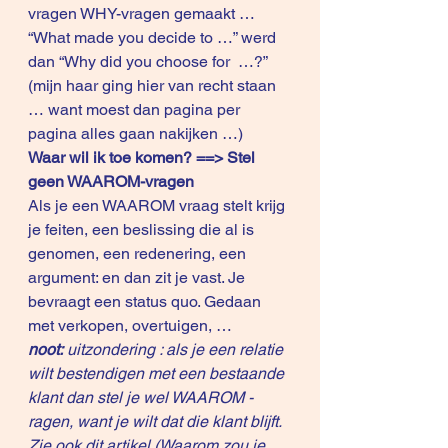
vragen WHY-vragen gemaakt … 
“What made you decide to …” werd 
dan “Why did you choose for  …?”
(mijn haar ging hier van recht staan 
… want moest dan pagina per 
pagina alles gaan nakijken …)
Waar wil ik toe komen? ==> Stel 
geen WAAROM-vragen
Als je een WAAROM vraag stelt krijg 
je feiten, een beslissing die al is 
genomen, een redenering, een 
argument: en dan zit je vast. Je 
bevraagt een status quo. Gedaan 
met verkopen, overtuigen, … 
noot: 
uitzondering : als je een relatie 
wilt bestendigen met een bestaande 
klant dan stel je wel WAAROM -
ragen, want je wilt dat die klant blijft. 
Zie ook dit 
artikel
 (
Waarom zou je 