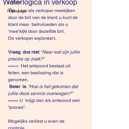
Waterlogica in verkoop
artikels
Tip
:  Leer als verkoper meekijken 
homepage
door de bril van de klant: u kunt de 
klant maar  beïnvloeden als u 
‘mee’kijkt door dezelfde bril.
De verkoper exploreert.
Vraag  dus niet
: “
Naar wat zijn jullie 
precies op zoek?“ 
===>  Het antwoord bestaat uit 
feiten, een beslissing die is  
genomen.
Beter  is
: 
“Hoe is het gekomen dat 
jullie deze service overwegen?” 
===> U  krijgt dan als antwoord een 
“proces”.
Mogelijks verliest u even de  
controle…