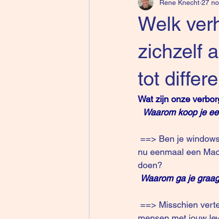
Rene Knecht
27 no
Welk verh
zichzelf a
tot differe
Wat zijn onze verbo
Waarom koop je een 
 ==> Ben je windows zo beu of zie je jezelf als rebels of eerder als een artistiek iemand die 
nu eenmaal een Mac
doen?
Waarom ga je graag 
 ==> Misschien vertel je tegen jezelf het verhaal dat je een goede smaak hebt of dat 
mensen met jouw leve