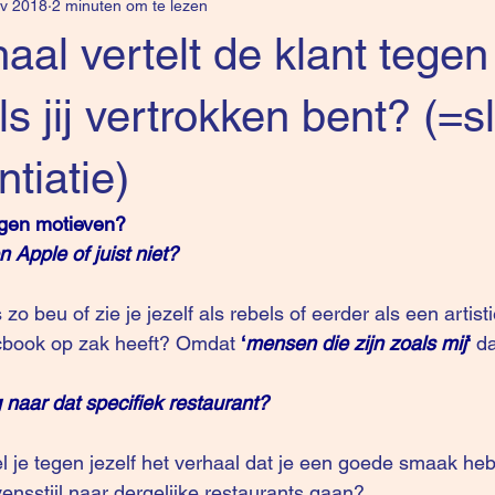
v 2018
2 minuten om te lezen
aal vertelt de klant tegen
ls jij vertrokken bent? (=s
ntiatie)
rgen motieven?
Apple of juist niet? 
book op zak heeft? Omdat 
‘
mensen die zijn zoals mij
‘
d
naar dat specifiek restaurant?
nsstijl naar dergelijke restaurants gaan? 