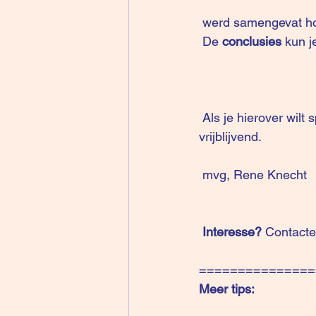
 werd samengevat hoe
 De 
conclusies
 kun j
 Als je hierover wilt sparren en hoe je dit kunt toepassen in jouw omgeving contacteer me 
vrijblijvend.
 mvg, Rene Knecht
 Interesse?
 Contacte
===============
Meer tips: