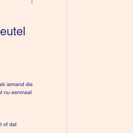
leutel
at nu eenmaal 