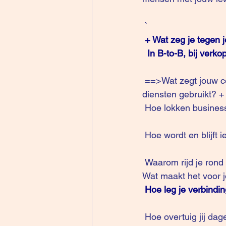
 `
+ Wat zeg je tegen 
In B-to-B, bij verk
 ==>Wat zegt jouw contactpersoon tegen zichzelf als hij/zij zich inbeeldt dat hij jouw 
diensten gebruikt? + 
 Hoe lokken busines
 Hoe wordt en blijft
 Waarom rijd je ron
Wat maakt het voor j
Hoe leg je verbindi
 Hoe overtuig jij dagel