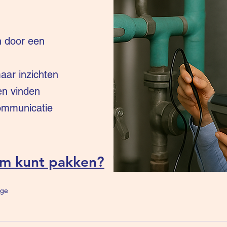
n door een
ar inzichten
en vinden
communicatie
um kunt pakken?
ge