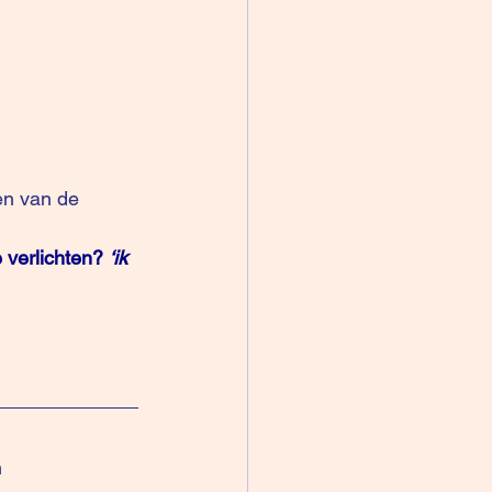
en van de 
 verlichten? 
‘ik 
n