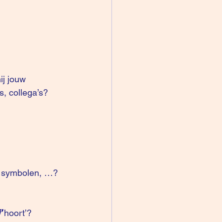
s, collega’s?
s, symbolen, …? 
’
hoort’?