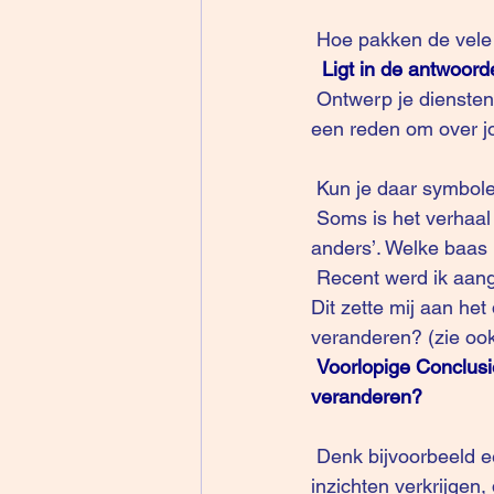
 Hoe pakken de vele
Ligt in de antwoord
 Ontwerp je diensten zodanig dat het makkelijk wordt om erover te praten. Geef jij je klanten 
een reden om over j
 Kun je daar symbo
 Soms is het verhaal misschien te ingrijpend: ‘we zijn niet goed bezig’ of ‘het kan beter 
anders’. Welke baas 
 Recent werd ik aangekondigd als Storyteller, zonder dat ik daar bewust aanleiding tot gaf. 
Dit zette mij aan he
veranderen? (zie oo
Voorlopige Conclusie
veranderen?
 Denk bijvoorbeeld eens aan thema’s als:  verhogen status, de concurrentie verslaan, 
inzichten verkrijgen,