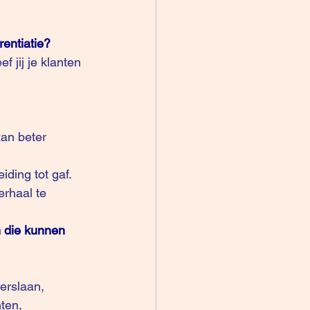
entiatie?  
rhaal te 
n die kunnen 
ten, 