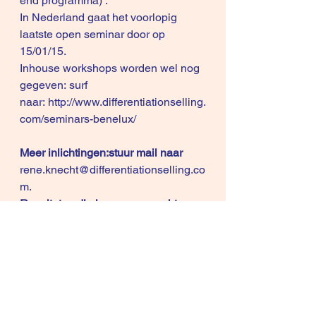
end programma
) .
In Nederland gaat het voorlopig 
laatste open seminar door op 
15/01/15.
Inhouse workshops worden wel nog 
gegeven: surf 
naar: 
http://www.differentiationselling.
com/seminars-benelux/
Meer inlichtingen:stuur mail naar
rene.knecht@differentiationselling.co
m
. 
Resultaten die je mag verwachten
– 
Nieuwe inzichten
 die je niet leert 
in het traditionele 
onderwijs, business scholen of de 
bestaande salesliteratuur.
– Je leert hoe dat 
klanten 
vertrouwelijke informatie 