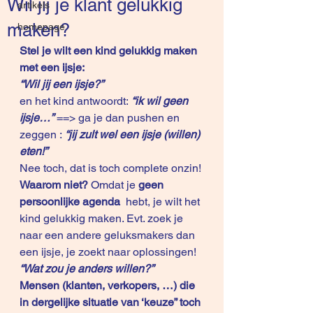
Wil jij je klant gelukkig
artikels
maken?
homepage
Stel je wilt een kind gelukkig maken 
met een ijsje:
“Wil jij een ijsje?”
en het kind antwoordt: 
“ik wil geen 
ijsje…”
 ==> ga je dan pushen en 
zeggen :
“jij zult wel een ijsje (willen) 
eten!”
Nee toch, dat is toch complete onzin!
Waarom niet? 
Omdat je 
geen 
persoonlijke agenda
  hebt, je wilt het 
kind gelukkig maken. Evt. zoek je 
naar een andere geluksmakers dan 
een ijsje, je zoekt naar oplossingen!  
“Wat zou je anders willen?”
Mensen (klanten, verkopers, …) die 
in dergelijke situatie van ‘keuze” toch 