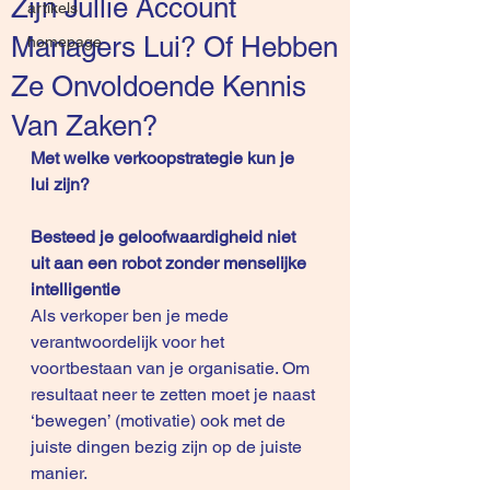
Zijn Jullie Account
artikels
Managers Lui? Of Hebben
homepage
Ze Onvoldoende Kennis
Van Zaken?
Met welke verkoopstrategie kun je 
lui zijn?
Besteed je geloofwaardigheid niet 
uit aan een robot zonder menselijke 
intelligentie
Als verkoper ben je mede 
verantwoordelijk voor het 
voortbestaan van je organisatie. Om 
resultaat neer te zetten moet je naast 
‘bewegen’ (motivatie) ook met de 
juiste dingen bezig zijn op de juiste 
manier. 