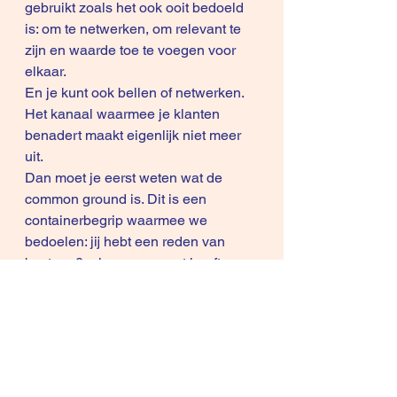
gebruikt zoals het ook ooit bedoeld 
is: om te netwerken, om relevant te 
zijn en waarde toe te voegen voor 
elkaar.
En je kunt ook bellen of netwerken. 
Het kanaal waarmee je klanten 
benadert maakt eigenlijk niet meer 
uit.
Dan moet je eerst weten wat de 
common ground is. Dit is een 
containerbegrip waarmee we 
bedoelen: jij hebt een reden van 
bestaan? + jouw prospect heeft een 
reden van bestaan? Waar kunnen 
we beiden linken? (common ground: 
gemeenschappelijk punt, 
gemeenschappelijke visie). Dan 
spreek je de juiste taal. 
Reden van bestaan
 = Hoe creëert 