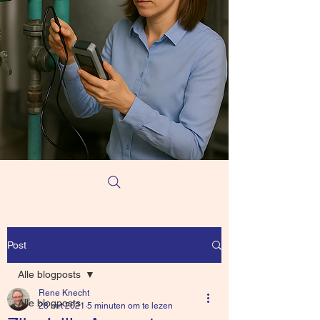
Post
Alle blogposts
Rene Knecht
Alle blogposts
28 mrt 2021
5 minuten om te lezen