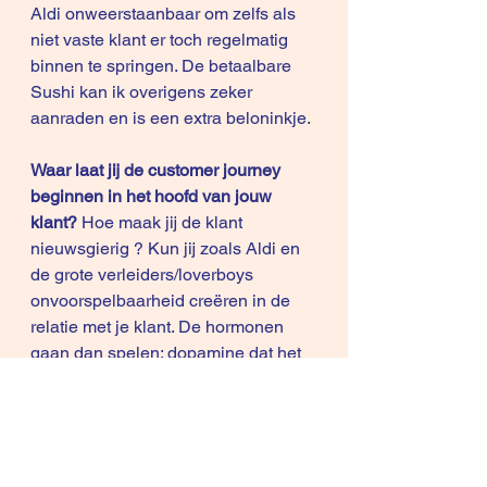
Aldi onweerstaanbaar om zelfs als 
niet vaste klant er toch regelmatig 
binnen te springen. De betaalbare 
Sushi kan ik overigens zeker 
aanraden en is een extra beloninkje.
Waar laat jij de customer journey 
beginnen in het hoofd van jouw 
klant?
 Hoe maak jij de klant 
nieuwsgierig ? Kun jij zoals Aldi en 
de grote verleiders/loverboys 
onvoorspelbaarheid creëren in de 
relatie met je klant. De hormonen 
gaan dan spelen: dopamine dat het 
pleziercentrum in onze hersenen 
regelt. Zoals bij jongeren die blijven 
naar TikTok-filmpjes kijken.
Als je nieuwsgierig bent zit je op de 