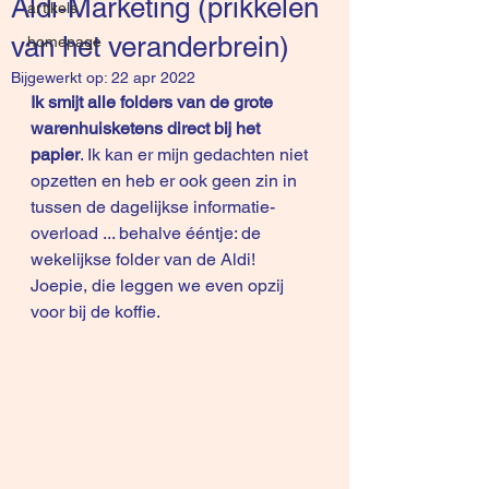
Aldi-Marketing (prikkelen
artikels
van het veranderbrein)
homepage
Bijgewerkt op:
22 apr 2022
Ik smijt alle folders van de grote 
warenhuisketens direct bij het 
papier
. Ik kan er mijn gedachten niet 
opzetten en heb er ook geen zin in 
tussen de dagelijkse informatie-
overload ... behalve ééntje: de 
wekelijkse folder van de Aldi! 
Joepie, die leggen we even opzij 
voor bij de koffie.