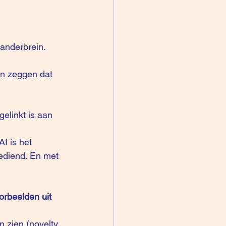
randerbrein. 
en zeggen dat 
gelinkt is aan 
I is het 
ediend. En met 
rbeelden uit 
n zien (novelty 