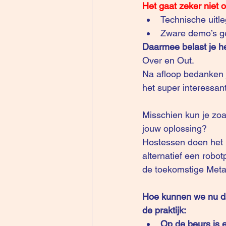
Het gaat zeker niet
Technische uitl
Zware demo’s g
Daarmee belast je he
Over en Out.
Na afloop bedanken j
het super interessant
Misschien kun je zoal
jouw oplossing?
Hostessen doen het no
alternatief een robo
de toekomstige 
Meta
Hoe kunnen we nu da
de praktijk:
Op de beurs is 