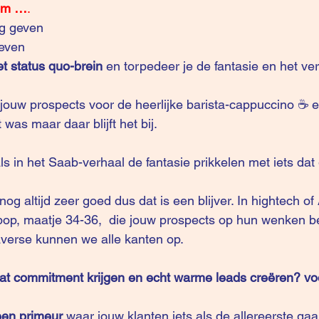
 om …
.
eg geven
even
t status quo-brein 
en torpedeer je de fantasie en het ve
ouw prospects voor de heerlijke barista-cappuccino ☕️ 
 was maar daar blijft het bij.
s in het Saab-verhaal de fantasie prikkelen met iets dat 
g altijd zeer goed dus dat is een blijver. In hightech of A
tpop, maatje 34-36,  die jouw prospects op hun wenken b
verse
 kunnen we alle kanten op.
t commitment krijgen en echt warme leads creëren? voo
een primeur 
waar jouw klanten iets als de allereerste gaa