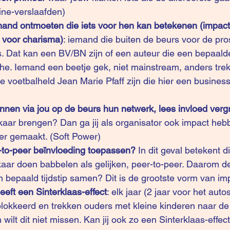
ne-verslaafden)
mand ontmoeten die iets voor hen kan betekenen (impact
g voor charisma)
: iemand die buiten de beurs voor de pro
s. Dat kan een BV/BN zijn of een auteur die een bepaald
che. Iemand een beetje gek, niet mainstream, anders trek
 voetbalheld Jean Marie Pfaff zijn die hier een busines
nnen via jou op de beurs hun netwerk, lees invloed verg
lkaar brengen? Dan ga jij als organisator ook impact heb
ker gemaakt. (Soft Power)
-to-peer beïnvloeding toepassen?
 In dit geval betekent d
kaar doen babbelen als gelijken, peer-to-peer. Daarom d
en bepaald tijdstip samen? Dit is de grootste vorm van im
eft een Sinterklaas-effect
: elk jaar (2 jaar voor het aut
lokkeerd en trekken ouders met kleine kinderen naar de 
 wilt dit niet missen. Kan jij ook zo een Sinterklaas-effec