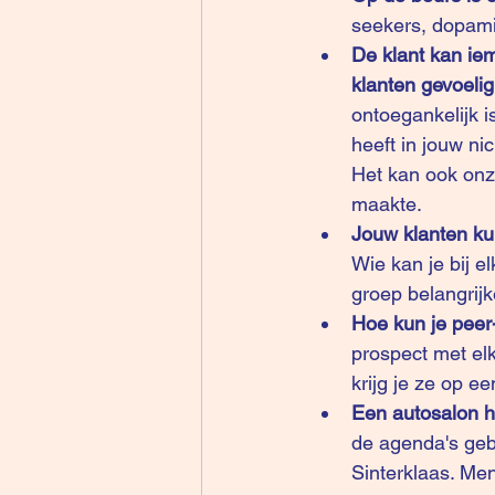
seekers, dopami
De klant kan ie
klanten gevoeli
ontoegankelijk i
heeft in jouw ni
Het kan ook onze
maakte.
Jouw klanten ku
Wie kan je bij e
groep belangrij
Hoe kun je peer
prospect met el
krijg je ze op e
Een autosalon he
de agenda's geb
Sinterklaas. Men