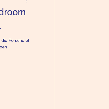
sdroom
.
t die Porsche of 
toen 