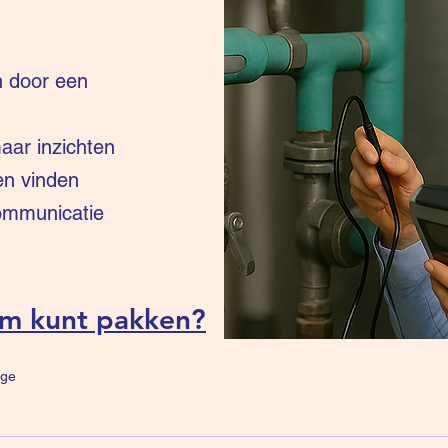
n door een
ar inzichten
en vinden
communicatie
um kunt pakken?
ge