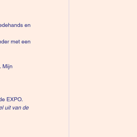
eedehands en 
nder met een 
 Mijn 
n de EXPO.
 uit van de 