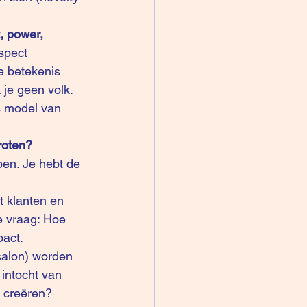
, power, 
spect 
e betekenis 
 je geen volk.
s model van 
roten?
ben. Je hebt de 
it klanten en 
e vraag: Hoe 
pact.
osalon) worden 
intocht van 
t creëren?