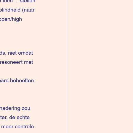
toch ... stellen 
lindheid (naar 
ppen/high 
ds, niet omdat 
 resoneert met 
are behoeften 
enadering zou 
er, de echte 
 meer controle 