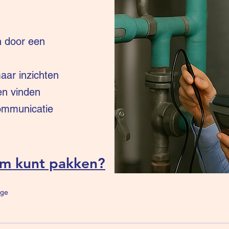
n door een
ar inzichten
en vinden
communicatie
um kunt pakken?
ge