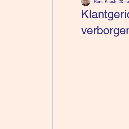
Rene Knecht
20 no
Klantgeri
verborge