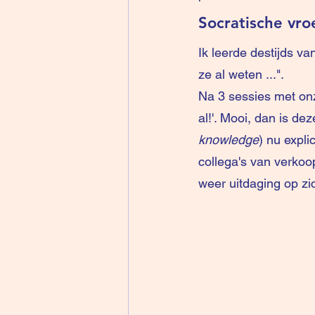
Socratische vr
Ik leerde destijds va
ze al weten ...".
Na 3 sessies met onze
al!'. Mooi, dan is de
knowledge
) nu expl
collega's van verkoo
weer uitdaging op zic