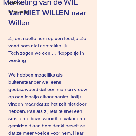
Marketing van de WIL
artikels
Van NIET WILLEN naar 
homepage
Willen
Zij ontmoette hem op een feestje. Ze 
vond hem niet aantrekkelijk.
Toch zagen we een … “koppeltje in 
wording”
We hebben mogelijks als 
buitenstaander wel eens 
geobserveerd dat een man en vrouw 
op een feestje elkaar aantrekkelijk 
vinden maar dat ze het zelf niet door 
hebben. Pas als zij iets te snel een 
sms terug beantwoordt of vaker dan 
gemiddeld aan hem denkt beseft ze 
dat ze meer voelde voor hem. Haar 