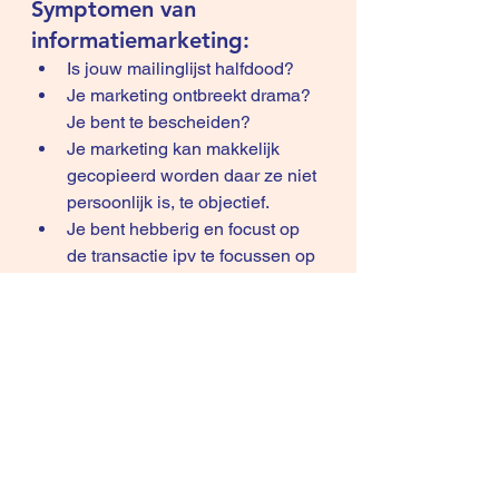
Symptomen van 
informatiemarketing:
Is jouw mailinglijst halfdood?
Je marketing ontbreekt drama? 
Je bent te bescheiden?
Je marketing kan makkelijk 
gecopieerd worden daar ze niet 
persoonlijk is, te objectief.
Je bent hebberig en focust op 
de transactie ipv te focussen op 
de relatie? Je wilt met de klant 
snel in bed duiken na het 
communiceren van je 
fantastische usp's. Je vergat 
haar eerst te 'raken'.
Als je morgen overschakelt op 
emotie-marketing kun je je openrate 
verhogen met 75% en je klikrate 
verdubbelen, verdrievoudigen (x3), 