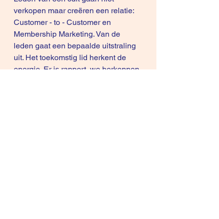
verkopen maar creëren een relatie: 
Customer - to - Customer en 
Membership Marketing. Van de 
leden gaat een bepaalde uitstraling 
uit. Het toekomstig lid herkent de 
energie. Er is rapport, we herkennen 
elkaar. Zoals Harley-bezitters, BMW-
rijders of de klanten van een 
biowinkel kunnen hebben.
In sommige gesloten facebook-
communities beslissen de leden zelf 
hoe ze de anderen helpen, hoe ze 
een tip of bijdrage van een 
"member" scoren, ... dit kan niet 
opgelegd worden.
Soms wordt er aan love-bombing 
gedaan: nieuwe leden worden met 
veel liefde verwelkomd in een sfeer 