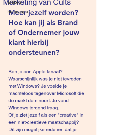
Marketing van Cults
artikels
Meer jezelf worden? 
homepage
Hoe kan jij als Brand 
of Ondernemer jouw 
klant hierbij 
ondersteunen?
Ben je een Apple fanaat? 
Waarschijnlijk was je niet tevreden 
met Windows? Je voelde je 
machteloos tegenover Microsoft die 
de markt domineert. Je vond 
Windows tergend traag.
Of je ziet jezelf als een "creative" in 
een niet-creatieve maatschappij?
Dit zijn mogelijke redenen dat je 