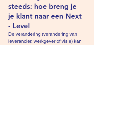
steeds: hoe breng je 
je klant naar een Next 
- Level
De verandering (verandering van 
leverancier, werkgever of visie) kan 
anders niet plaatsvinden. Hoe dat 
die klant "Next -Level" interpreteert 
is volledig subjectief. De ene klant is 
tevreden met 'huisje -boompje - 
beestje'. Een andere klant wilt de 
Mount Everest beklimmen.
Weerstand tegen 
verandering
Als je niet de baas bent in je bedrijf 
krijg je veel weerstand bij een 
geprojecteerde groei van 200%.