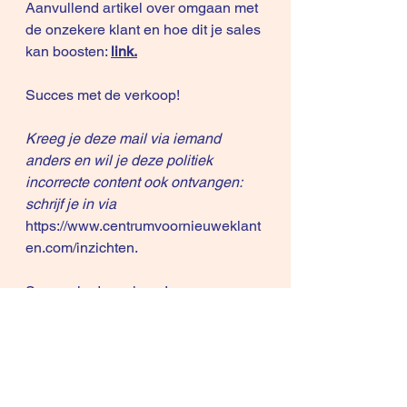
Aanvullend artikel over omgaan met 
de onzekere klant en hoe dit je sales 
kan boosten: 
link
.
Succes met de verkoop!
Kreeg je deze mail via iemand 
anders en wil je deze politiek 
incorrecte content ook ontvangen: 
schrijf je in via
https://www.centrumvoornieuweklant
en.com/inzichten
.
Succes in de verkoop!
Differentiation Selling is Registered 
in US Patent and Trademark Office.
Differentiation Selling is Registered 
in The Benelux Office for Intellectual 