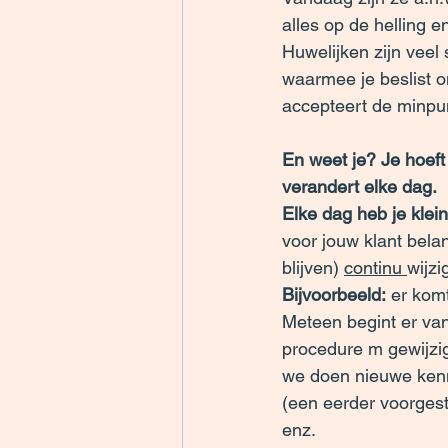
alles op de helling 
Huwelijken zijn veel
waarmee je beslist om
accepteert de minpun
En weet je? Je hoeft
verandert elke dag.
Elke dag heb je kle
voor jouw klant belan
blijven) 
continu 
wijzi
Bijvoorbeeld:
 er komt
Meteen begint er van 
procedure m gewijzig
we doen nieuwe kenn
(een eerder voorgest
enz.