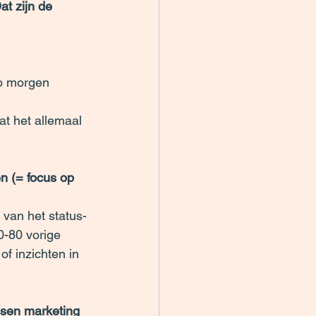
at zijn de 
op morgen 
at het allemaal 
n (= focus op 
 van het status-
0-80 vorige 
of inzichten in 
ussen marketing 