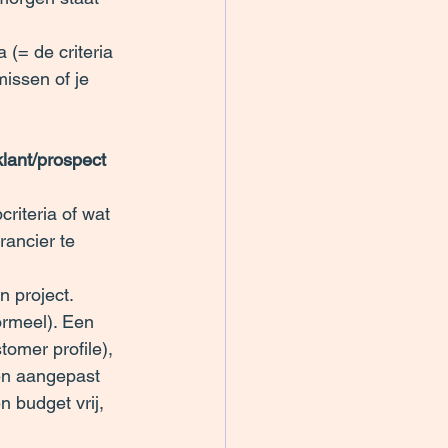
(= de criteria 
missen of je 
lant/prospect 
criteria of wat 
rancier te 
n project. 
ormeel). Een 
omer profile), 
en aangepast 
 budget vrij, 