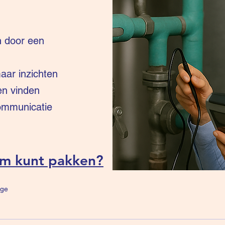
n door een
ar inzichten
en vinden
communicatie
um kunt pakken?
ge