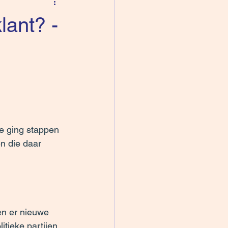
ant? -
e ging stappen 
n die daar 
men er nieuwe 
tieke partijen 