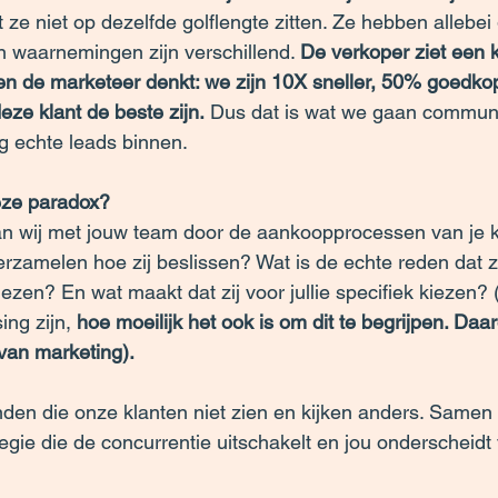
t ze niet op dezelfde golflengte zitten. Ze hebben allebei
n waarnemingen zijn verschillend. 
De verkoper ziet een k
 en de marketeer denkt: we zijn 10X sneller, 50% goedkop
deze klant de beste zijn.
 Dus dat is wat we gaan communi
g echte leads binnen.
eze paradox?
an wij met jouw team door de aankoopprocessen van je k
rzamelen hoe zij beslissen? Wat is de echte reden dat zi
ezen? En wat maakt dat zij voor jullie specifiek kiezen? (
ng zijn, 
hoe moeilijk het ook is om dit te begrijpen. Daar
van marketing). 
nden die onze klanten niet zien en kijken anders. Same
gie die de concurrentie uitschakelt en jou onderscheid