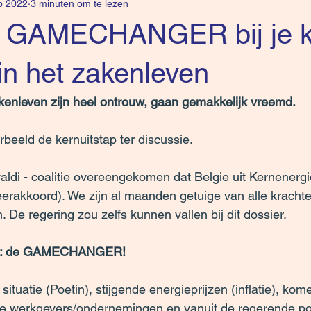
b 2022
3 minuten om te lezen
e GAMECHANGER bij je kl
in het zakenleven
akenleven zijn heel ontrouw, gaan gemakkelijk vreemd.
orbeeld de kernuitstap ter discussie.
ldi - coalitie overeengekomen dat Belgie uit Kernenergi
geerakkoord). We zijn al maanden getuige van alle krachte
. De regering zou zelfs kunnen vallen bij dit dossier.
nu: de GAMECHANGER!
situatie (Poetin), stijgende energieprijzen (inflatie), ko
 de werkgevers/ondernemingen en vanuit de regerende poli