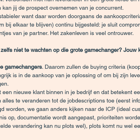
en kan jij de prospect overnemen van je concurrent.
 stabieler want daar worden doorgaans de aankoopcriteria 
 bij elkaar te blijven) continu bijgesteld: je sluit compro
tjes van je partner. Het zakenleven is veel ontrouwer.
 zelfs niet te wachten op die grote gamechanger? Jouw k
ine gamechangers
. Daarom zullen de buying criteria (koop
grijk is in de aankoop van je oplossing of om bij zijn leve
gen.
 een nieuwe klant binnen in je bedrijf en dat betekent ee
alles te veranderen tot de jobdescriptions toe (eerst inf
d worden, we gaan anders kijken naar de ICP (ideal cust
is op, documentatie wordt aangepast, prioriteiten word
elde verandering kan nu plots wel), plots komt nu wel een