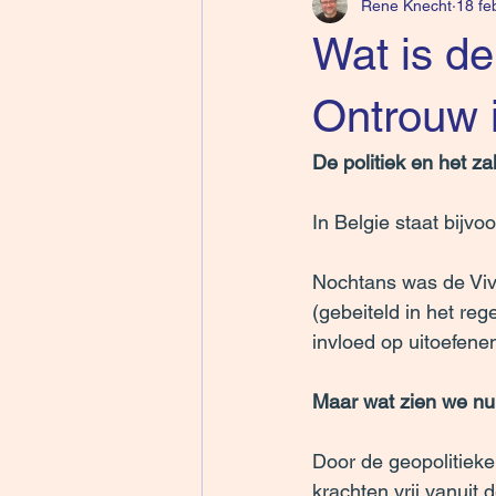
Rene Knecht
18 fe
Wat is d
Ontrouw 
De politiek en het z
In Belgie staat bijvo
Nochtans was de Viva
(gebeiteld in het re
invloed op uitoefenen
Maar wat zien we 
Door de geopolitieke 
krachten vrij vanuit