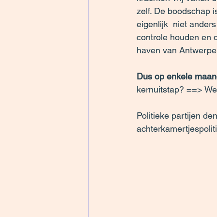
zelf. De boodschap i
eigenlijk  niet ande
controle houden en d
haven van Antwerpen
Dus op enkele maande
kernuitstap? ==> Wel
Politieke partijen d
achterkamertjespolit