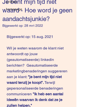
Je bent mijn tijd niet
artikels
waard - Hoe word je geen
homepage
aandachtsjunkie?
Bijgewerkt op:
28 mrt 2022
Bijgewerkt op: 15 aug. 2021
Wil je weten waarom de klant niet 
antwoordt op jouw 
(geautomatiseerde) linkedin 
berichten?  Geautomatiseerde 
marketingbenaderingen suggereren 
aan je klant: 
"je bent mijn tijd niet 
waard tenzij je koopt".
 Terwijl 
gepersonaliseerde benaderingen 
communiceren 
"Ik heb een aantal 
ideeën waarvan ik denk dat ze je 
zullen helpen."