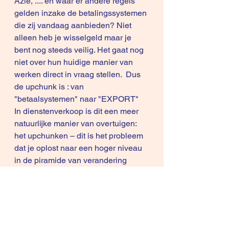
Azië, .... en waar er andere regels 
gelden inzake de betalingssystemen 
die zij vandaag aanbieden? Niet 
alleen heb je wisselgeld maar je 
bent nog steeds veilig. Het gaat nog 
niet over hun huidige manier van 
werken direct in vraag stellen.  Dus 
de upchunk is : van 
"betaalsystemen" naar "EXPORT"  
In dienstenverkoop is dit een meer 
natuurlijke manier van overtuigen: 
het upchunken – dit is het probleem 
dat je oplost naar een hoger niveau 
in de piramide van verandering 
brengen – vraagt conceptuele 
verkoopvaardigheden. Iets wat 
consultants vaak als vanzelf doen in 
hun adviestrajecten.   