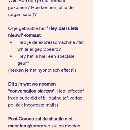
Wel
: Hoe ben je hier terecht 
gekomen? Hoe kennen jullie de 
(organisator)?
Of je gebruikte het 
"Hey, dat is iets 
nieuw!"-formaat.
Heb je de expressomachine /flat 
white al geprobeerd?
Hey het is hier een speciale 
geur?
(herken je het hypnotisch effect?)
Dit zijn wat we noemen 
"conversation starters"
. Heel effectief 
in de oude tijd of bij dating (cf. vorige 
politiek incorrecte mails)
Post-Corona zal de situatie niet 
meer terugkeren:
 we zullen moeten 