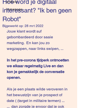
Hoe word je digitaal
artikels
interessant? "Ik ben geen
homepage
Robot"
Bijgewerkt op:
28 mrt 2022
Jouw klant wordt suf 
gebombardeerd door saaie 
marketing.  En kan jou zo 
wegzappen, naar links swipen, ...
In het pre-corona tijdperk ontmoetten 
we elkaar regelmatig Live en dan 
kon je gemakkelijk de conversatie 
openen.
Als je een plaats wilde veroveren in 
het bewustzijn van je prospect of 
date ( (target in militaire termen) ...
...  dan zorgde je ervoor dat je ook 