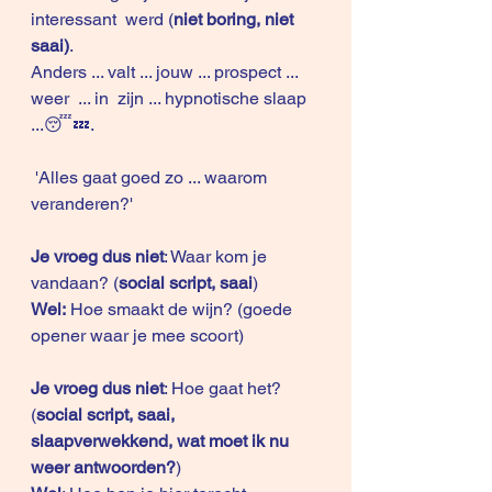
interessant  werd (
niet boring, niet 
saai)
.
Anders ... valt ... jouw ... prospect ... 
weer  ... in  zijn ... hypnotische slaap 
...😴💤.
 'Alles gaat goed zo ... waarom 
veranderen?'
Je vroeg dus niet
: Waar kom je 
vandaan? (
social script, saai
)
Wel:
 Hoe smaakt de wijn? (goede 
opener waar je mee scoort)
Je vroeg dus niet
: Hoe gaat het? 
(
social script, saai, 
slaapverwekkend, wat moet ik nu 
weer antwoorden?
)