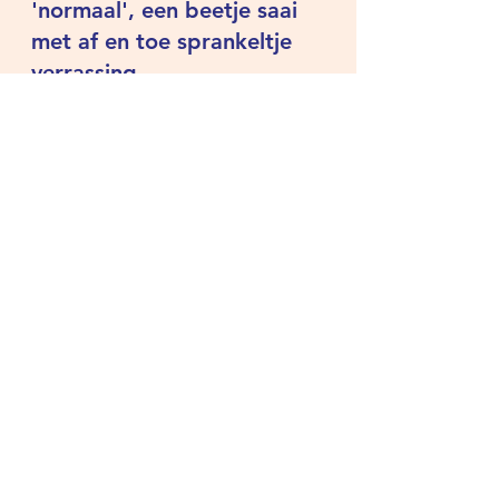
'normaal', een beetje saai 
met af en toe sprankeltje 
verrassing. 
Je weet wat je kunt verwachten en 
als er wat sleur komt in de relatie 
hebben we nog altijd de prikkelende 
lingerie, de aanbieding of een 
extraatje dat zij innovatie noemen in 
de KPI's. Meestal is het cosmetische 
aanpassing van het aanbod. De 
volgende dag is alles weer normaal. 
Rust.
In B-to-B kan je dit 
toepassen naar bijv. 
de dienstensector met 
veel gelijkaardige 